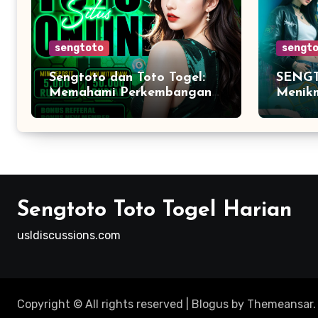
sengtoto
sengt
Sengtoto dan Toto Togel:
SENGT
Memahami Perkembangan
Menik
Informasi Permainan Angka
Digita
di Era Digital
Moder
Mudah
Sengtoto Toto Togel Harian
usldiscussions.com
Copyright © All rights reserved
|
Blogus
by
Themeansar
.