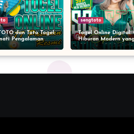
oto
sengtoto
OTO dan Toto Togel:
Togel Online Digital:
mati Pengalaman
Hiburan Modern yan
l dengan Layanan
Praktis dan Penuh In
n dan Akses yang