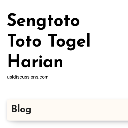
Skip
to
Sengtoto
content
Toto Togel
Harian
usldiscussions.com
Blog