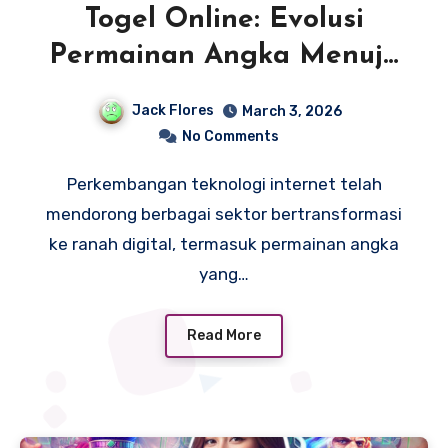
Togel Online: Evolusi
Permainan Angka Menuju
Platform Digital yang
Jack Flores
March 3, 2026
Terintegrasi
No Comments
Perkembangan teknologi internet telah
mendorong berbagai sektor bertransformasi
ke ranah digital, termasuk permainan angka
yang…
Read More