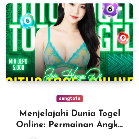
sengtoto
Menjelajahi Dunia Togel
Online: Permainan Angka
yang Beradaptasi dengan