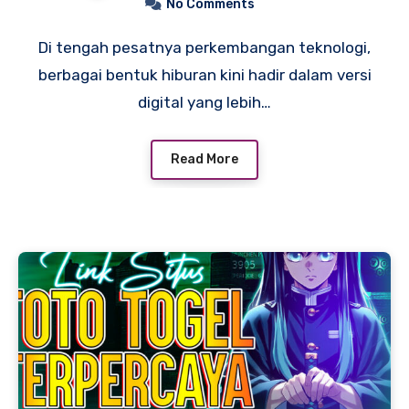
No Comments
Di tengah pesatnya perkembangan teknologi,
berbagai bentuk hiburan kini hadir dalam versi
digital yang lebih…
Read More