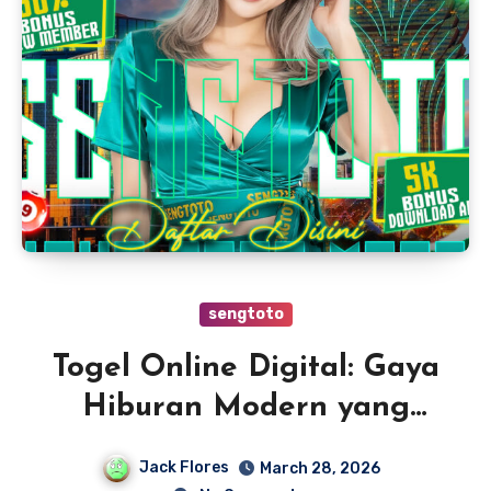
sengtoto
Togel Online Digital: Gaya
Hiburan Modern yang
Praktis dan Penuh Inovasi
Jack Flores
March 28, 2026