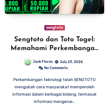
sengtoto
Sengtoto dan Toto Togel:
Memahami Perkembangan
Informasi Permainan
Jack Flores
July 23, 2026
Angka di Era Digital
No Comments
Perkembangan teknologi telah SENGTOTO
mengubah cara masyarakat memperoleh
informasi dalam berbagai bidang, termasuk
informasi mengenai…