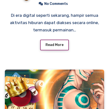
Praktis
No Comments
Di era digital seperti sekarang, hampir semua
aktivitas hiburan dapat diakses secara online,
termasuk permainan…
Read More