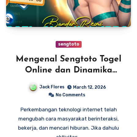
sengtoto
Mengenal Sengtoto Togel
Online dan Dinamika
Permainan Angka di Era
Jack Flores
March 12, 2026
Internet
No Comments
Perkembangan teknologi internet telah
mengubah cara masyarakat berinteraksi,
bekerja, dan mencari hiburan. Jika dahulu