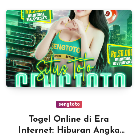
sengtoto
Togel Online di Era
Internet: Hiburan Angka