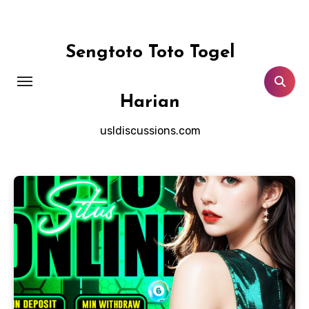
Skip
to
content
Sengtoto Toto Togel
Harian
usldiscussions.com