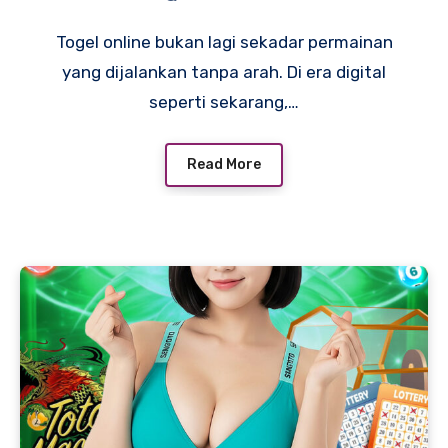
Togel online bukan lagi sekadar permainan
yang dijalankan tanpa arah. Di era digital
seperti sekarang,…
Read More