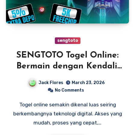
sengtoto
SENGTOTO Togel Online:
Bermain dengan Kendali,
Bukan Sekadar
Jack Flores
March 23, 2026
Keberuntungan
No Comments
Togel online semakin dikenal luas seiring
berkembangnya teknologi digital. Akses yang
mudah, proses yang cepat,…