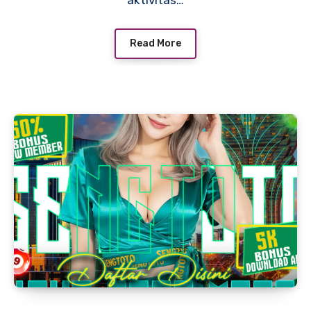
aktivitas…
Read More