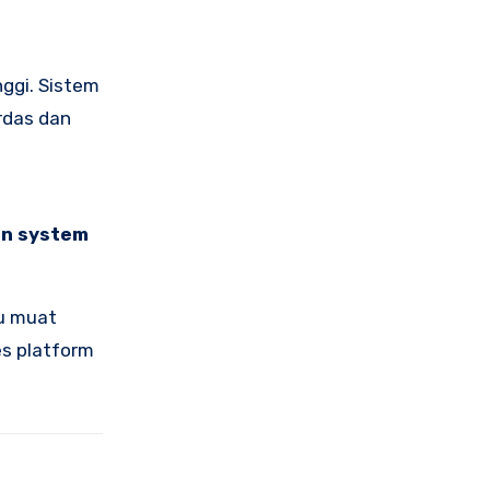
ggi. Sistem
rdas dan
on system
u muat
es platform