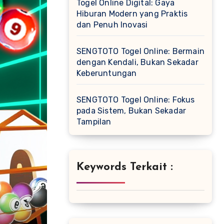
Togel Online Digital: Gaya
Hiburan Modern yang Praktis
dan Penuh Inovasi
SENGTOTO Togel Online: Bermain
dengan Kendali, Bukan Sekadar
Keberuntungan
SENGTOTO Togel Online: Fokus
pada Sistem, Bukan Sekadar
Tampilan
Keywords Terkait :