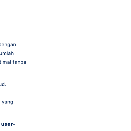
 Dengan
jumlah
timal tanpa
ud,
n yang
n
user-