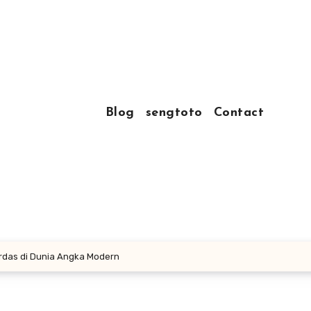
Blog
sengtoto
Contact
Cerdas di Dunia Angka Modern