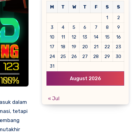
M
T
W
T
F
S
S
1
2
3
4
5
6
7
8
9
10
11
12
13
14
15
16
17
18
19
20
21
22
23
24
25
26
27
28
29
30
31
August 2026
« Jul
masuk dalam
asi, tetapi
rkembang
mutakhir