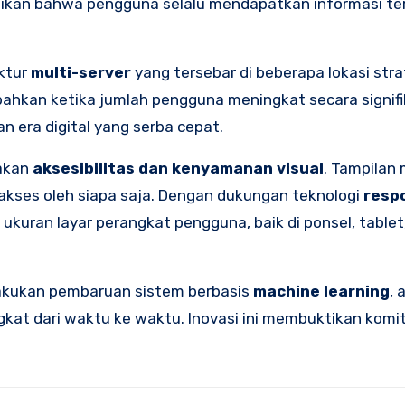
tikan bahwa pengguna selalu mendapatkan informasi ter
uktur
multi-server
yang tersebar di beberapa lokasi stra
ahkan ketika jumlah pengguna meningkat secara signifika
 era digital yang serba cepat.
makan
aksesibilitas dan kenyamanan visual
. Tampilan 
akses oleh siapa saja. Dengan dukungan teknologi
resp
n ukuran layar perangkat pengguna, baik di ponsel, table
elakukan pembaruan sistem berbasis
machine learning
, 
at dari waktu ke waktu. Inovasi ini membuktikan kom