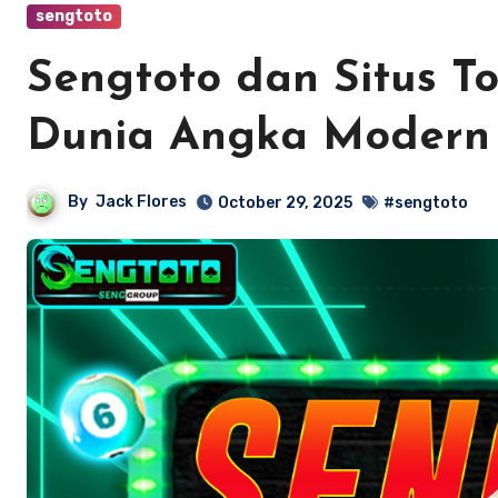
sengtoto
Sengtoto dan Situs Tot
Dunia Angka Modern
By
Jack Flores
October 29, 2025
#sengtoto