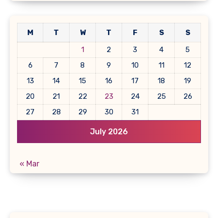
M
T
W
T
F
S
S
1
2
3
4
5
6
7
8
9
10
11
12
13
14
15
16
17
18
19
20
21
22
23
24
25
26
27
28
29
30
31
July 2026
« Mar