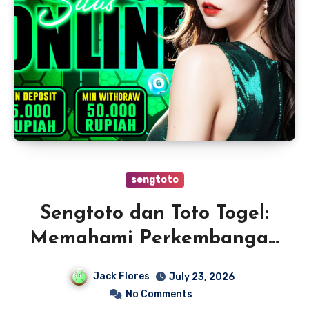
sengtoto
Sengtoto dan Toto Togel:
Memahami Perkembangan
Informasi Permainan
Jack Flores
July 23, 2026
Angka di Era Digital
No Comments