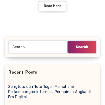
Read More
Search
for:
Recent Posts
Sengtoto dan Toto Togel: Memahami
Perkembangan Informasi Permainan Angka di
Era Digital