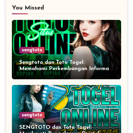
You Missed
sengtoto
Sengtoto dan Toto Togel:
Memahami Perkembangan Informasi
Permainan Angka di Era Digital
sengtoto
SENGTOTO dan Toto Togel: