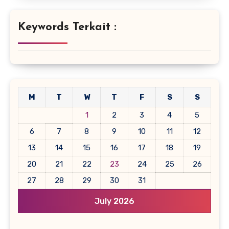
Keywords Terkait :
M
T
W
T
F
S
S
1
2
3
4
5
6
7
8
9
10
11
12
13
14
15
16
17
18
19
20
21
22
23
24
25
26
27
28
29
30
31
July 2026