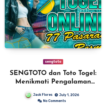
sengtoto
SENGTOTO dan Toto Togel:
Menikmati Pengalaman
Digital dengan Layanan
Jack Flores
July 1, 2026
Modern dan Akses yang
No Comments