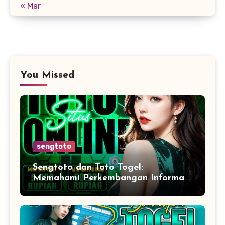
« Mar
You Missed
sengtoto
Sengtoto dan Toto Togel:
Memahami Perkembangan Informasi
Permainan Angka di Era Digital