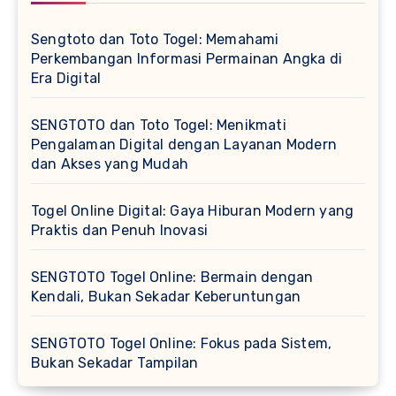
Sengtoto dan Toto Togel: Memahami
Perkembangan Informasi Permainan Angka di
Era Digital
SENGTOTO dan Toto Togel: Menikmati
Pengalaman Digital dengan Layanan Modern
dan Akses yang Mudah
Togel Online Digital: Gaya Hiburan Modern yang
Praktis dan Penuh Inovasi
SENGTOTO Togel Online: Bermain dengan
Kendali, Bukan Sekadar Keberuntungan
SENGTOTO Togel Online: Fokus pada Sistem,
Bukan Sekadar Tampilan