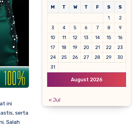
M
T
W
T
F
S
S
1
2
3
4
5
6
7
8
9
10
11
12
13
14
15
16
17
18
19
20
21
22
23
24
25
26
27
28
29
30
31
August 2026
« Jul
t ini
astis, serta
i. Salah