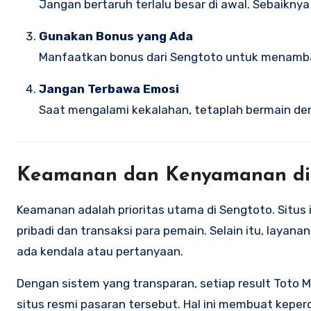
Jangan bertaruh terlalu besar di awal. Sebaikny
Gunakan Bonus yang Ada
Manfaatkan bonus dari Sengtoto untuk menamb
Jangan Terbawa Emosi
Saat mengalami kekalahan, tetaplah bermain den
Keamanan dan Kenyamanan di
Keamanan adalah prioritas utama di Sengtoto. Situs
pribadi dan transaksi para pemain. Selain itu, layan
ada kendala atau pertanyaan.
Dengan sistem yang transparan, setiap result Toto 
situs resmi pasaran tersebut. Hal ini membuat keper