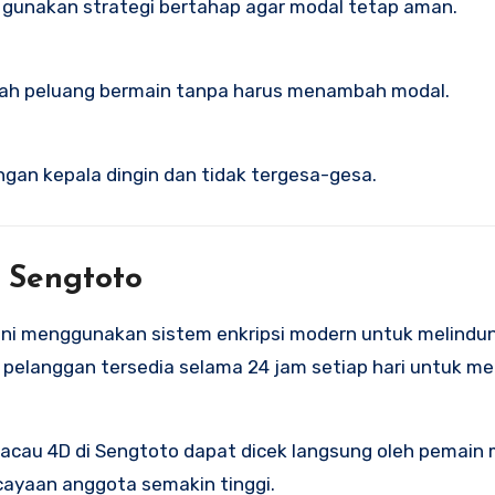
a gunakan strategi bertahap agar modal tetap aman.
ah peluang bermain tanpa harus menambah modal.
gan kepala dingin dan tidak tergesa-gesa.
 Sengtoto
 ini menggunakan sistem enkripsi modern untuk melindu
an pelanggan tersedia selama 24 jam setiap hari untuk m
Macau 4D di Sengtoto dapat dicek langsung oleh pemain 
cayaan anggota semakin tinggi.