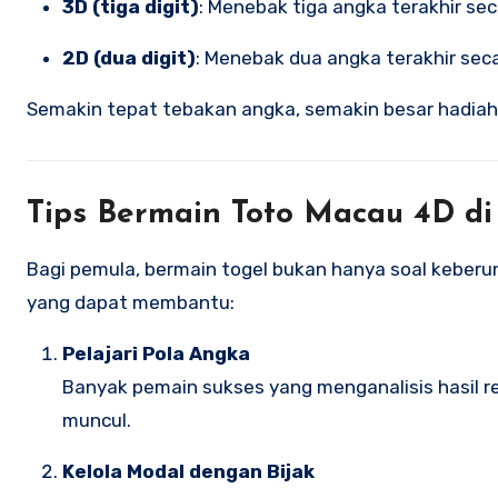
3D (tiga digit)
: Menebak tiga angka terakhir sec
2D (dua digit)
: Menebak dua angka terakhir seca
Semakin tepat tebakan angka, semakin besar hadiah
Tips Bermain Toto Macau 4D di
Bagi pemula, bermain togel bukan hanya soal keberun
yang dapat membantu:
Pelajari Pola Angka
Banyak pemain sukses yang menganalisis hasil r
muncul.
Kelola Modal dengan Bijak