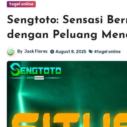
togel online
Sengtoto: Sensasi Be
dengan Peluang Men
By
Jack Flores
August 8, 2025
#togel online