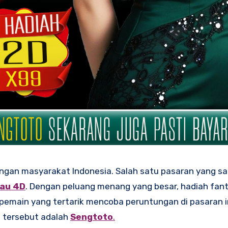
angan masyarakat Indonesia. Salah satu pasaran yang saa
au 4D
. Dengan peluang menang yang besar, hadiah fant
pemain yang tertarik mencoba peruntungan di pasaran in
 tersebut adalah
Sengtoto
.