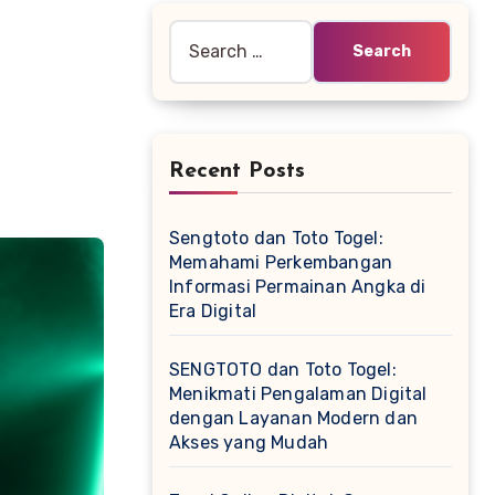
Search
for:
Recent Posts
Sengtoto dan Toto Togel:
Memahami Perkembangan
Informasi Permainan Angka di
Era Digital
SENGTOTO dan Toto Togel:
Menikmati Pengalaman Digital
dengan Layanan Modern dan
Akses yang Mudah