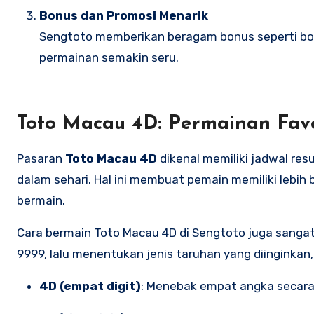
Bonus dan Promosi Menarik
Sengtoto memberikan beragam bonus seperti bo
permainan semakin seru.
Toto Macau 4D: Permainan Fav
Pasaran
Toto Macau 4D
dikenal memiliki jadwal resu
dalam sehari. Hal ini membuat pemain memiliki lebi
bermain.
Cara bermain Toto Macau 4D di Sengtoto juga sangat
9999, lalu menentukan jenis taruhan yang diinginkan, 
4D (empat digit)
: Menebak empat angka secara