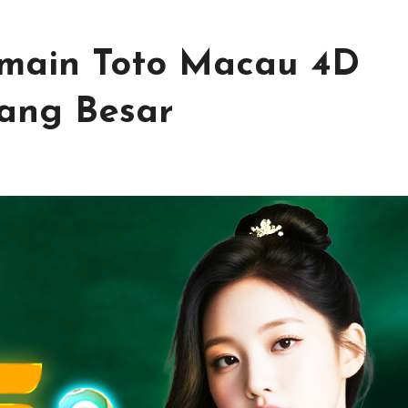
rmain Toto Macau 4D
ang Besar