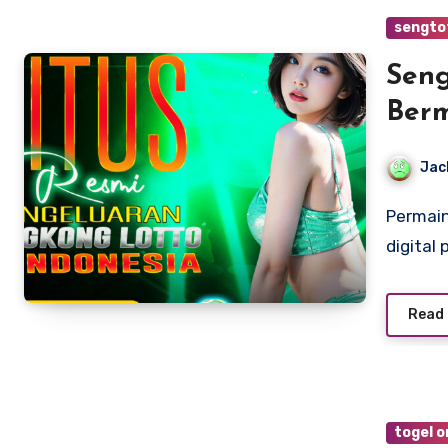
sengto
Seng
Berm
Pel
Jac
Permainan togel online kini menjadi salah satu hiburan
digital 
Read
togel o