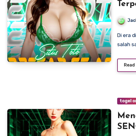
Terp
Pel
Jac
Di era digital saat ini, bermain togel online telah menjadi
salah s
Read
togel o
Men
SENG