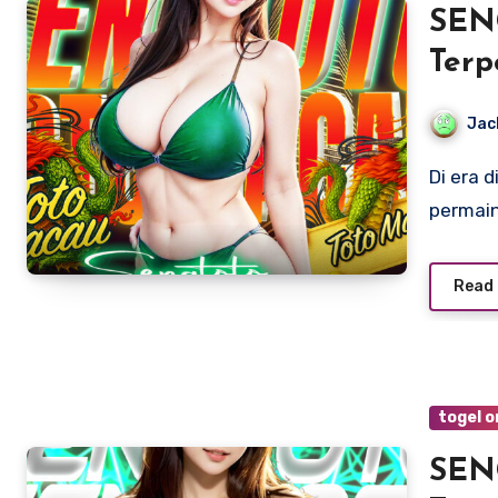
SENG
Terp
Len
Jac
Di era digital sekarang, togel online menjadi salah satu
permain
Read
togel o
SENG