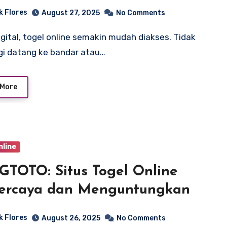
ercaya
k Flores
August 27, 2025
No Comments
agi datang ke bandar atau…
 More
nline
TOTO: Situs Togel Online
percaya dan Menguntungkan
k Flores
August 26, 2025
No Comments