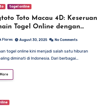
to
togel online
toto Toto Macau 4D: Keseruan
ain Togel Online dengan
uang Menang Tinggi
k Flores
August 30, 2025
No Comments
paling diminati di Indonesia. Dari berbagai…
 More
nline