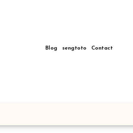
Blog
sengtoto
Contact