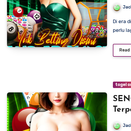
Terp
Jac
Di era digital, togel online semakin mudah diakses. Tidak
perlu l
Read
togel o
SENG
Ter
Jac