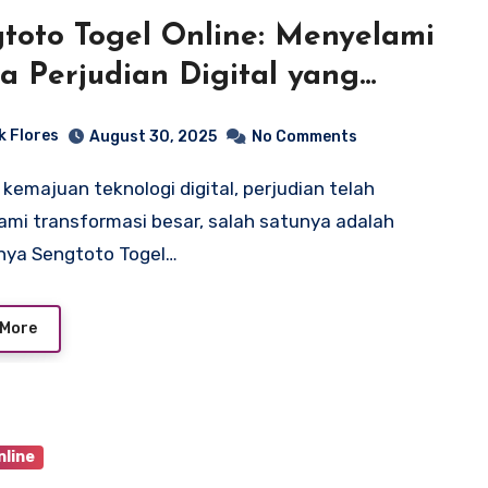
toto Togel Online: Menyelami
a Perjudian Digital yang
h Potensi
k Flores
August 30, 2025
No Comments
mi transformasi besar, salah satunya adalah
nya Sengtoto Togel…
 More
nline