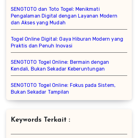
SENGTOTO dan Toto Togel: Menikmati
Pengalaman Digital dengan Layanan Modern
dan Akses yang Mudah
Togel Online Digital: Gaya Hiburan Modern yang
Praktis dan Penuh Inovasi
SENGTOTO Togel Online: Bermain dengan
Kendali, Bukan Sekadar Keberuntungan
SENGTOTO Togel Online: Fokus pada Sistem,
Bukan Sekadar Tampilan
Keywords Terkait :