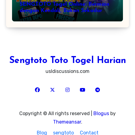
SENGTOTO Togel Online: Bermain
dengan Kendali, Bukan Sekadar
Keberuntungan
Sengtoto Toto Togel Harian
usldiscussions.com
Copyright © All rights reserved
|
Blogus
by
Themeansar
.
Blog
sengtoto
Contact