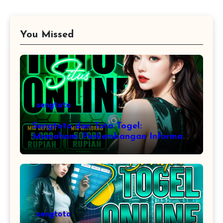
You Missed
sengtoto
Sengtoto dan Toto Togel:
Memahami Perkembangan Informasi
Permainan Angka di Era Digital
sengtoto