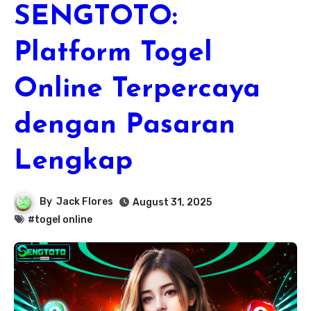
SENGTOTO:
Platform Togel
Online Terpercaya
dengan Pasaran
Lengkap
By
Jack Flores
August 31, 2025
#togel online