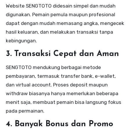
Website SENGTOTO didesain simpel dan mudah
digunakan. Pemain pemula maupun profesional
dapat dengan mudah memasang angka, mengecek
hasil keluaran, dan melakukan transaksi tanpa
kebingungan.
3. Transaksi Cepat dan Aman
SENGTOTO mendukung berbagai metode
pembayaran, termasuk transfer bank, e-wallet,
dan virtual account. Proses deposit maupun
withdraw biasanya hanya memerlukan beberapa
menit saja, membuat pemain bisa langsung fokus
pada permainan.
4. Banyak Bonus dan Promo