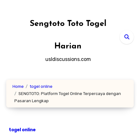
Skip
to
content
Sengtoto Toto Togel
Harian
usldiscussions.com
Home
togel online
SENGTOTO: Platform Togel Online Terpercaya dengan
Pasaran Lengkap
togel online