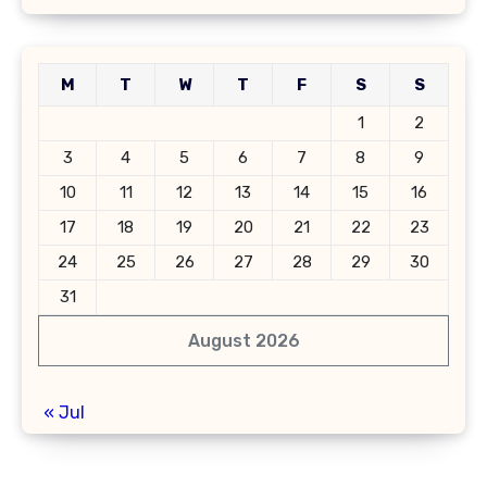
M
T
W
T
F
S
S
1
2
3
4
5
6
7
8
9
10
11
12
13
14
15
16
17
18
19
20
21
22
23
24
25
26
27
28
29
30
31
August 2026
« Jul