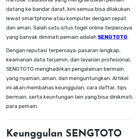
datang ke bandar darat, kini semua bisa dilakukan
lewat smartphone atau komputer dengan cepat
dan aman. Salah satu situs togel online terpercaya
yang banyak diminati pemain adalah
SENGTOTO
.
Dengan reputasi terpercaya, pasaran lengkap,
keamanan data terjamin, dan layanan profesional,
SENGTOTO menghadirkan pengalaman bermain
yang nyaman, aman, dan menguntungkan. Artikel
ini akan membahas keunggulan, cara daftar, tips
bermain, serta keuntungan lain yang bisa dinikmati
para pemain.
Keunggulan SENGTOTO