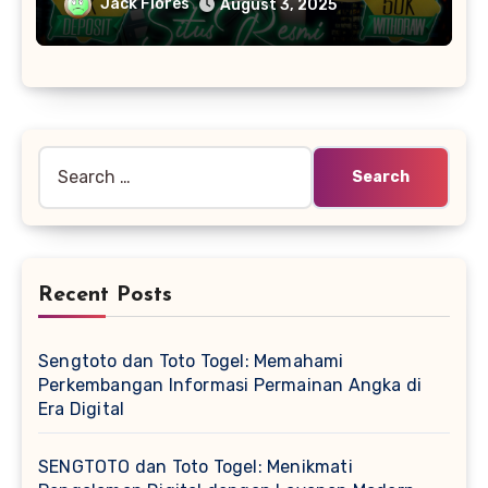
dengan Strategi
Jack Flores
August 3, 2025
Search
for:
Recent Posts
Sengtoto dan Toto Togel: Memahami
Perkembangan Informasi Permainan Angka di
Era Digital
SENGTOTO dan Toto Togel: Menikmati