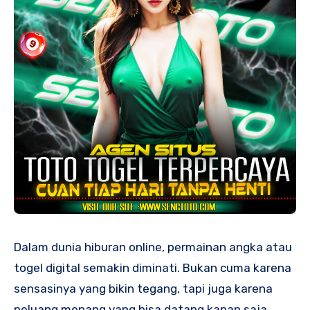
Dalam dunia hiburan online, permainan angka atau
togel digital semakin diminati. Bukan cuma karena
sensasinya yang bikin tegang, tapi juga karena
peluang menang yang bisa datang kapan saja.