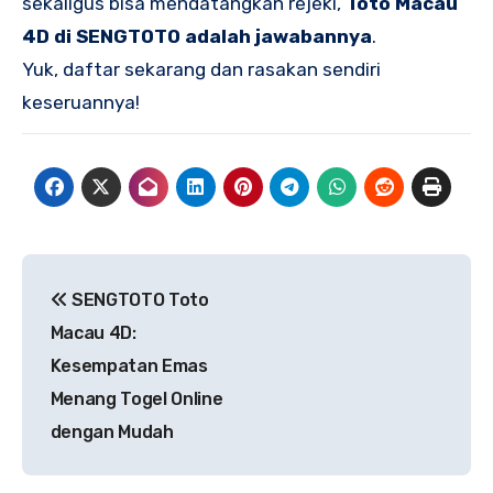
sekaligus bisa mendatangkan rejeki,
Toto Macau
4D di SENGTOTO adalah jawabannya
.
Yuk, daftar sekarang dan rasakan sendiri
keseruannya!
Post
SENGTOTO Toto
navigation
Macau 4D:
Kesempatan Emas
Menang Togel Online
dengan Mudah