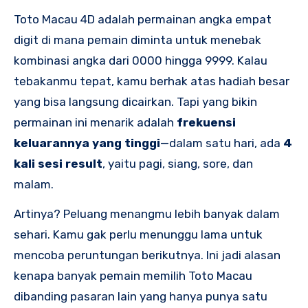
Toto Macau 4D adalah permainan angka empat
digit di mana pemain diminta untuk menebak
kombinasi angka dari 0000 hingga 9999. Kalau
tebakanmu tepat, kamu berhak atas hadiah besar
yang bisa langsung dicairkan. Tapi yang bikin
permainan ini menarik adalah
frekuensi
keluarannya yang tinggi
—dalam satu hari, ada
4
kali sesi result
, yaitu pagi, siang, sore, dan
malam.
Artinya? Peluang menangmu lebih banyak dalam
sehari. Kamu gak perlu menunggu lama untuk
mencoba peruntungan berikutnya. Ini jadi alasan
kenapa banyak pemain memilih Toto Macau
dibanding pasaran lain yang hanya punya satu