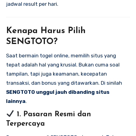
jadwal result per hari.
Kenapa Harus Pilih
SENGTOTO?
Saat bermain togel online, memilih situs yang
tepat adalah hal yang krusial. Bukan cuma soal
tampilan, tapi juga keamanan, kecepatan
transaksi, dan bonus yang ditawarkan. Di sinilah
SENGTOTO unggul jauh dibanding situs
lainnya
.
1. Pasaran Resmi dan
Terpercaya