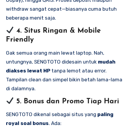
withdraw sangat cepat—biasanya cuma butuh
beberapa menit saja.
4. Situs Ringan & Mobile
Friendly
Gak semua orang main lewat laptop. Nah,
untungnya, SENGTOTO didesain untuk
mudah
diakses lewat HP
tanpa lemot atau error.
Tampilan clean dan simpel bikin betah lama-lama
di dalamnya.
5. Bonus dan Promo Tiap Hari
SENGTOTO dikenal sebagai situs yang
paling
royal soal bonus
. Ada: