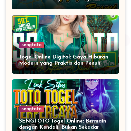
dengan Layanan Modern dan Akses
yang Mudah
sengtoto
Togel Online Digital: Gaya Hiburan
Modern yang Praktis dan Penuh
Inovasi
sengtoto
SENGTOTO Togel Online: Bermain
dengan Kendali, Bukan Sekadar