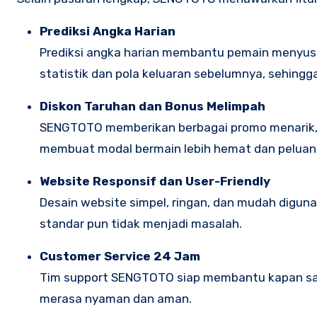
Prediksi Angka Harian
Prediksi angka harian membantu pemain menyusun
statistik dan pola keluaran sebelumnya, sehing
Diskon Taruhan dan Bonus Melimpah
SENGTOTO memberikan berbagai promo menarik, se
membuat modal bermain lebih hemat dan peluan
Website Responsif dan User-Friendly
Desain website simpel, ringan, dan mudah digun
standar pun tidak menjadi masalah.
Customer Service 24 Jam
Tim support SENGTOTO siap membantu kapan saj
merasa nyaman dan aman.