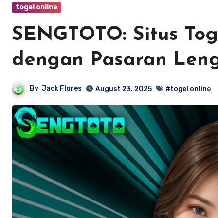
togel online
SENGTOTO: Situs Tog
dengan Pasaran Leng
By
Jack Flores
August 23, 2025
#togel online