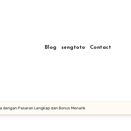
Blog
sengtoto
Contact
aya dengan Pasaran Lengkap dan Bonus Menarik