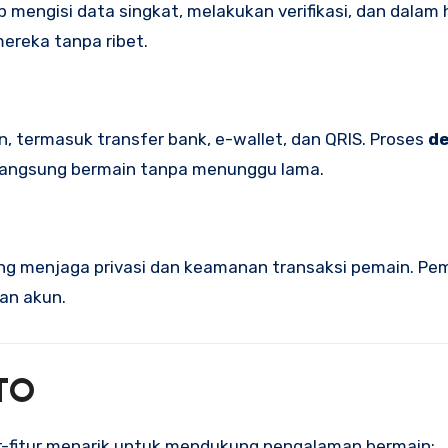
mengisi data singkat, melakukan verifikasi, dan dalam 
reka tanpa ribet.
ermasuk transfer bank, e-wallet, dan QRIS. Proses
de
 langsung bermain tanpa menunggu lama.
 menjaga privasi dan keamanan transaksi pemain. Pem
an akun.
OTO
r-fitur menarik untuk mendukung pengalaman bermain: