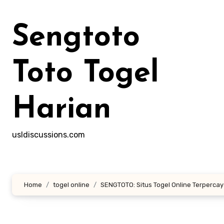
Skip
to
Sengtoto
content
Toto Togel
Harian
usldiscussions.com
Home
togel online
SENGTOTO: Situs Togel Online Terperc