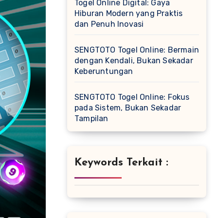
Togel Online Digital: Gaya
Hiburan Modern yang Praktis
dan Penuh Inovasi
SENGTOTO Togel Online: Bermain
dengan Kendali, Bukan Sekadar
Keberuntungan
SENGTOTO Togel Online: Fokus
pada Sistem, Bukan Sekadar
Tampilan
Keywords Terkait :