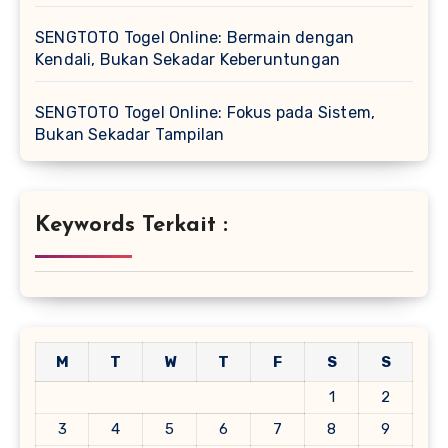
SENGTOTO Togel Online: Bermain dengan
Kendali, Bukan Sekadar Keberuntungan
SENGTOTO Togel Online: Fokus pada Sistem,
Bukan Sekadar Tampilan
Keywords Terkait :
M
T
W
T
F
S
S
1
2
3
4
5
6
7
8
9