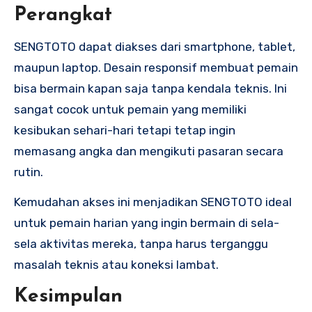
Perangkat
SENGTOTO dapat diakses dari smartphone, tablet,
maupun laptop. Desain responsif membuat pemain
bisa bermain kapan saja tanpa kendala teknis. Ini
sangat cocok untuk pemain yang memiliki
kesibukan sehari-hari tetapi tetap ingin
memasang angka dan mengikuti pasaran secara
rutin.
Kemudahan akses ini menjadikan SENGTOTO ideal
untuk pemain harian yang ingin bermain di sela-
sela aktivitas mereka, tanpa harus terganggu
masalah teknis atau koneksi lambat.
Kesimpulan