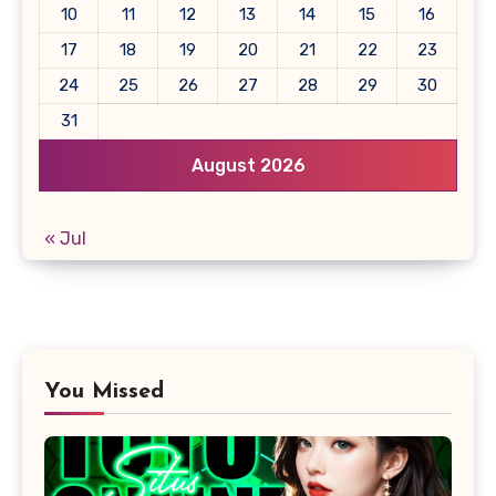
10
11
12
13
14
15
16
17
18
19
20
21
22
23
24
25
26
27
28
29
30
31
August 2026
« Jul
You Missed