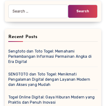
Search
for:
Recent Posts
Sengtoto dan Toto Togel: Memahami
Perkembangan Informasi Permainan Angka di
Era Digital
SENGTOTO dan Toto Togel: Menikmati
Pengalaman Digital dengan Layanan Modern
dan Akses yang Mudah
Togel Online Digital: Gaya Hiburan Modern yang
Praktis dan Penuh Inovasi