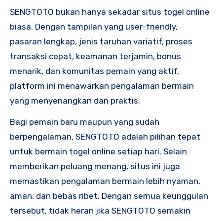
SENGTOTO bukan hanya sekadar situs togel online
biasa. Dengan tampilan yang user-friendly,
pasaran lengkap, jenis taruhan variatif, proses
transaksi cepat, keamanan terjamin, bonus
menarik, dan komunitas pemain yang aktif,
platform ini menawarkan pengalaman bermain
yang menyenangkan dan praktis.
Bagi pemain baru maupun yang sudah
berpengalaman, SENGTOTO adalah pilihan tepat
untuk bermain togel online setiap hari. Selain
memberikan peluang menang, situs ini juga
memastikan pengalaman bermain lebih nyaman,
aman, dan bebas ribet. Dengan semua keunggulan
tersebut, tidak heran jika SENGTOTO semakin