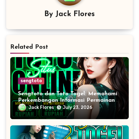
By
Jack Flores
Related Post
sengtoto
Sengtoto dan Toto Togel: Memahami
Perkembangan Informasi Permainan
Angka di Era Digital
Jack Flores
July 23, 2026