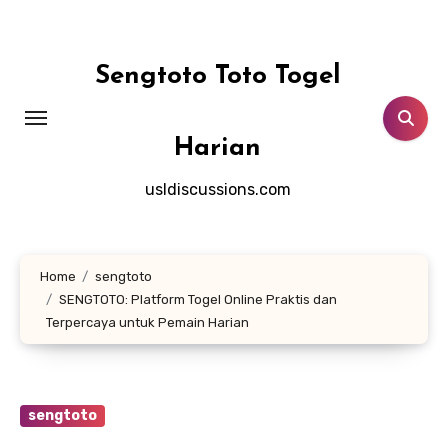
Skip
to
content
Sengtoto Toto Togel
Harian
usldiscussions.com
Home
sengtoto
SENGTOTO: Platform Togel Online Praktis dan
Terpercaya untuk Pemain Harian
sengtoto