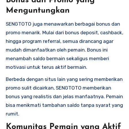
Bonus dan Promo yang
Menguntungkan
SENGTOTO juga menawarkan berbagai bonus dan
promo menarik. Mulai dari bonus deposit, cashback,
hingga program referral, semua dirancang agar
mudah dimanfaatkan oleh pemain. Bonus ini
menambah saldo bermain sekaligus memberi
motivasi untuk terus aktif bermain.
Berbeda dengan situs lain yang sering memberikan
promo sulit dicairkan, SENGTOTO memberikan
bonus yang realistis dan jelas manfaatnya. Pemain
bisa menikmati tambahan saldo tanpa syarat yang
rumit.
Komunitas Pemain yang Aktif