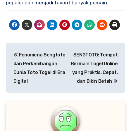
populer dan menjadi favorit banyak pemain.
Post
Fenomena Sengtoto
SENGTOTO: Tempat
navigation
dan Perkembangan
Bermain Togel Online
Dunia Toto Togel di Era
yang Praktis, Cepat,
Digital
dan Bikin Betah