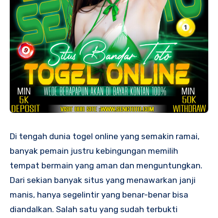
Di tengah dunia togel online yang semakin ramai,
banyak pemain justru kebingungan memilih
tempat bermain yang aman dan menguntungkan.
Dari sekian banyak situs yang menawarkan janji
manis, hanya segelintir yang benar-benar bisa
diandalkan. Salah satu yang sudah terbukti