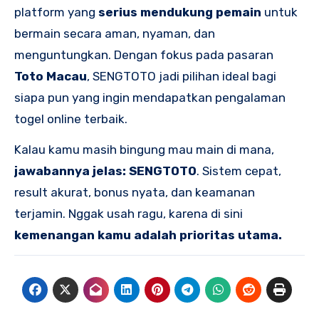
platform yang
serius mendukung pemain
untuk
bermain secara aman, nyaman, dan
menguntungkan. Dengan fokus pada pasaran
Toto Macau
, SENGTOTO jadi pilihan ideal bagi
siapa pun yang ingin mendapatkan pengalaman
togel online terbaik.
Kalau kamu masih bingung mau main di mana,
jawabannya jelas: SENGTOTO
. Sistem cepat,
result akurat, bonus nyata, dan keamanan
terjamin. Nggak usah ragu, karena di sini
kemenangan kamu adalah prioritas utama.