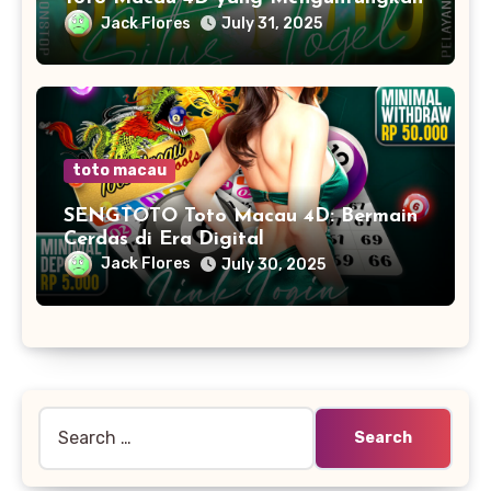
Jack Flores
July 31, 2025
toto macau
SENGTOTO Toto Macau 4D: Bermain
Cerdas di Era Digital
Jack Flores
July 30, 2025
Search
for: