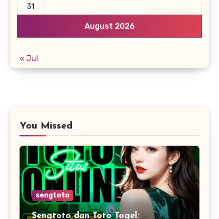
31
August 2026
« Jul
You Missed
sengtoto
Sengtoto dan Toto Togel: