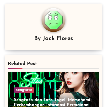
By
Jack Flores
Related Post
sengtoto
Sengtoto dan Toto Togel: Memahami
Perkembangan Informasi Permainan