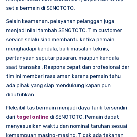
setia bermain di SENGTOTO.
Selain keamanan, pelayanan pelanggan juga
menjadi nilai tambah SENGTOTO. Tim customer
service selalu siap membantu ketika pemain
menghadapi kendala, baik masalah teknis,
pertanyaan seputar pasaran, maupun kendala
saat transaksi. Respons cepat dan profesional dari
tim ini memberi rasa aman karena pemain tahu
ada pihak yang siap mendukung kapan pun
dibutuhkan.
Fleksibilitas bermain menjadi daya tarik tersendiri
dari
togel online
di SENGTOTO. Pemain dapat
menyesuaikan waktu dan nominal taruhan sesuai
kemampuan masing-masing. Tidak ada tekanan