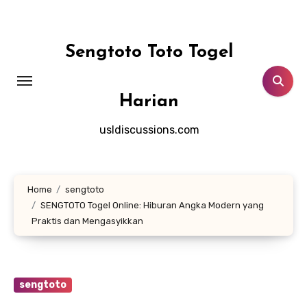
Skip
to
content
Sengtoto Toto Togel
Harian
usldiscussions.com
Home
sengtoto
SENGTOTO Togel Online: Hiburan Angka Modern yang
Praktis dan Mengasyikkan
sengtoto