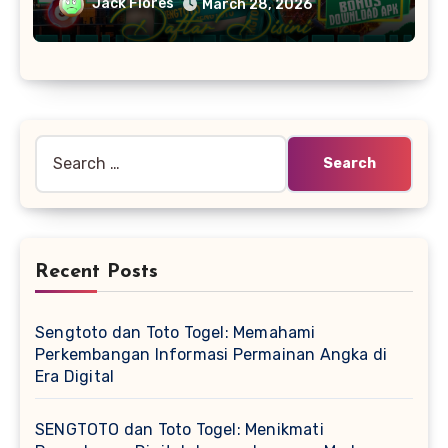
Inovasi
Jack Flores
March 28, 2026
Search
for:
Recent Posts
Sengtoto dan Toto Togel: Memahami
Perkembangan Informasi Permainan Angka di
Era Digital
SENGTOTO dan Toto Togel: Menikmati