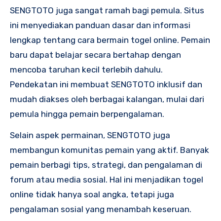
SENGTOTO juga sangat ramah bagi pemula. Situs
ini menyediakan panduan dasar dan informasi
lengkap tentang cara bermain togel online. Pemain
baru dapat belajar secara bertahap dengan
mencoba taruhan kecil terlebih dahulu.
Pendekatan ini membuat SENGTOTO inklusif dan
mudah diakses oleh berbagai kalangan, mulai dari
pemula hingga pemain berpengalaman.
Selain aspek permainan, SENGTOTO juga
membangun komunitas pemain yang aktif. Banyak
pemain berbagi tips, strategi, dan pengalaman di
forum atau media sosial. Hal ini menjadikan togel
online tidak hanya soal angka, tetapi juga
pengalaman sosial yang menambah keseruan.