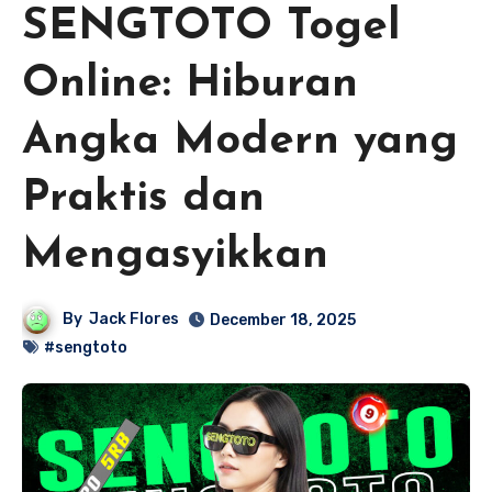
SENGTOTO Togel
Online: Hiburan
Angka Modern yang
Praktis dan
Mengasyikkan
By
Jack Flores
December 18, 2025
#sengtoto