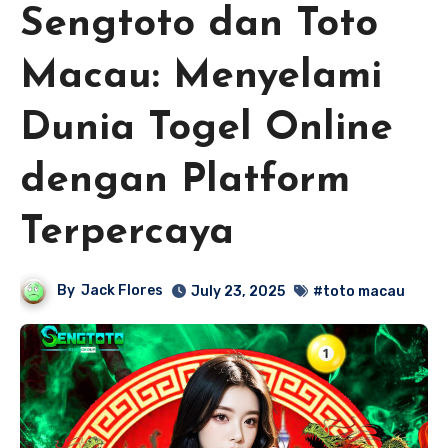
Sengtoto dan Toto
Macau: Menyelami
Dunia Togel Online
dengan Platform
Terpercaya
By
Jack Flores
July 23, 2025
#toto macau