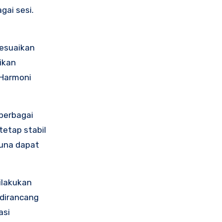
gai sesi.
sesuaikan
ikan
 Harmoni
 berbagai
tetap stabil
guna dapat
ilakukan
 dirancang
asi