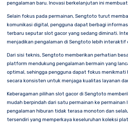
pengalaman baru. Inovasi berkelanjutan ini membuat
Selain fokus pada permainan, Sengtoto turut memban
komunikasi digital, pengguna dapat berbagi informas
terbaru seputar slot gacor yang sedang diminati. Int
menjadikan pengalaman di Sengtoto lebih interakti
Dari sisi teknis, Sengtoto memberikan perhatian bes
platform mendukung pengalaman bermain yang lancar.
optimal, sehingga pengguna dapat fokus menikmati 
secara konsisten untuk menjaga kualitas layanan 
Keberagaman pilihan slot gacor di Sengtoto member
mudah berpindah dari satu permainan ke permainan la
pengalaman hiburan tidak terasa monoton dan selalu
tersendiri yang memperkaya keseluruhan koleksi pla