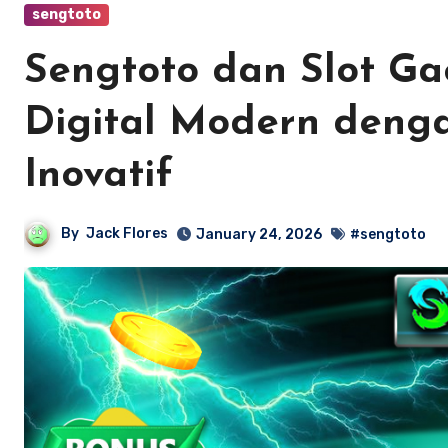
sengtoto
Sengtoto dan Slot Gac
Digital Modern denga
Inovatif
By
Jack Flores
January 24, 2026
#sengtoto