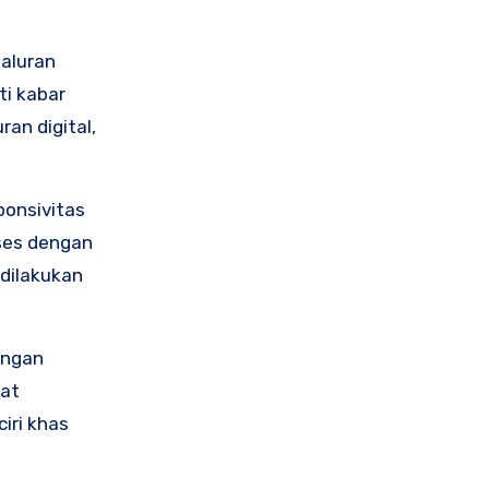
saluran
ti kabar
an digital,
ponsivitas
kses dengan
dilakukan
engan
uat
iri khas