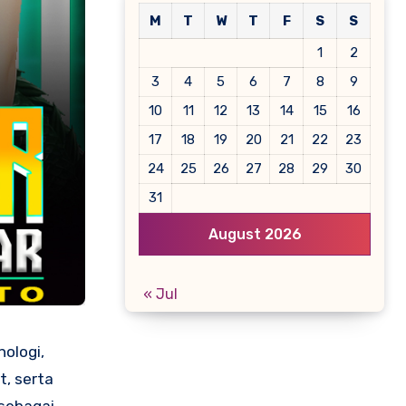
M
T
W
T
F
S
S
1
2
3
4
5
6
7
8
9
10
11
12
13
14
15
16
17
18
19
20
21
22
23
24
25
26
27
28
29
30
31
August 2026
« Jul
ologi,
t, serta