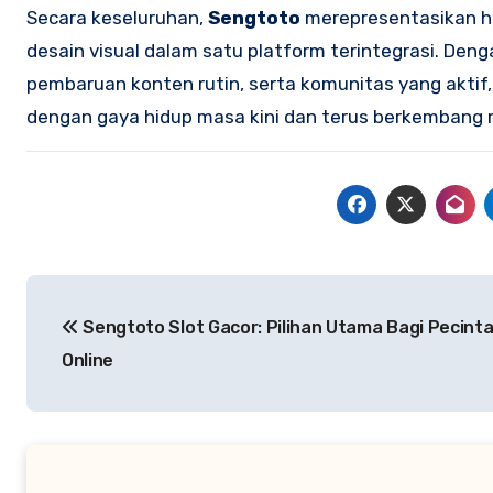
Secara keseluruhan,
Sengtoto
merepresentasikan hi
desain visual dalam satu platform terintegrasi. Dengan
pembaruan konten rutin, serta komunitas yang aktif
dengan gaya hidup masa kini dan terus berkembang 
Post
Sengtoto Slot Gacor: Pilihan Utama Bagi Pecinta
navigation
Online