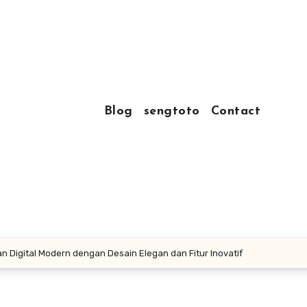
Blog
sengtoto
Contact
an Digital Modern dengan Desain Elegan dan Fitur Inovatif