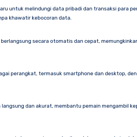
 untuk melindungi data pribadi dan transaksi para pe
pa khawatir kebocoran data.
O berlangsung secara otomatis dan cepat, memungkinka
agai perangkat, termasuk smartphone dan desktop, de
ra langsung dan akurat, membantu pemain mengambil k