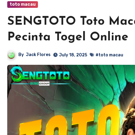
toto macau
SENGTOTO Toto Macau
Pecinta Togel Online
By
Jack Flores
July 18, 2025
#toto macau