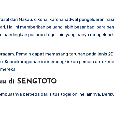
asal dari Makau, dikenal karena jadwal pengeluaran has
ari. Hal ini memberikan peluang lebih besar bagi para p
dibandingkan pasaran togel lain yang hanya mengeluark
 beragam. Pemain dapat memasang taruhan pada jenis 2D,
i shio. Keanekaragaman ini memungkinkan pemain untuk me
 mereka.
cau di SENGTOTO
atnya berbeda dari situs togel online lainnya. Berik