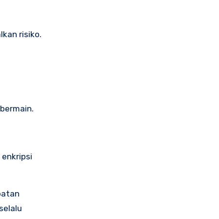
kan risiko.
 bermain.
enkripsi
batan
selalu