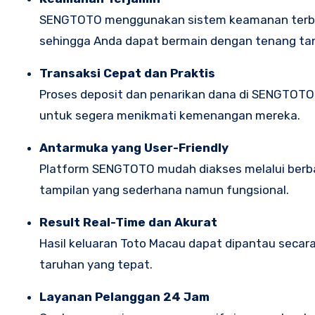
SENGTOTO menggunakan sistem keamanan terbaru
sehingga Anda dapat bermain dengan tenang tan
Transaksi Cepat dan Praktis
Proses deposit dan penarikan dana di SENGTOT
untuk segera menikmati kemenangan mereka.
Antarmuka yang User-Friendly
Platform SENGTOTO mudah diakses melalui berb
tampilan yang sederhana namun fungsional.
Result Real-Time dan Akurat
Hasil keluaran Toto Macau dapat dipantau seca
taruhan yang tepat.
Layanan Pelanggan 24 Jam