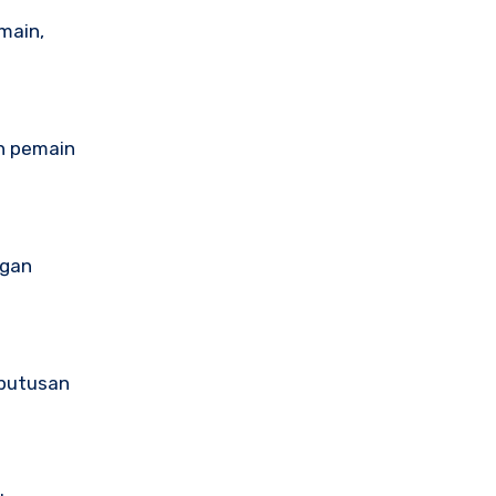
main,
n pemain
ngan
eputusan