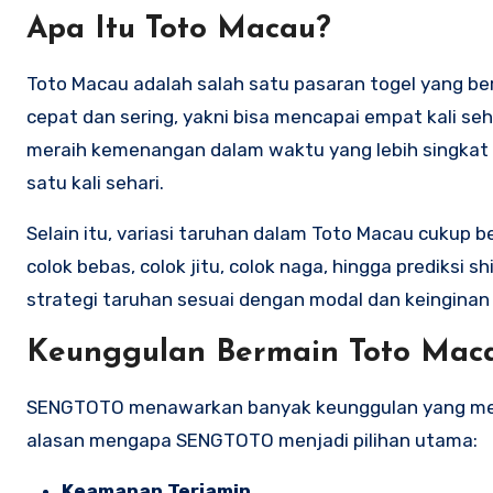
Apa Itu Toto Macau?
Toto Macau adalah salah satu pasaran togel yang ber
cepat dan sering, yakni bisa mencapai empat kali seh
meraih kemenangan dalam waktu yang lebih singkat 
satu kali sehari.
Selain itu, variasi taruhan dalam Toto Macau cukup
colok bebas, colok jitu, colok naga, hingga prediks
strategi taruhan sesuai dengan modal dan keinginan
Keunggulan Bermain Toto Ma
SENGTOTO menawarkan banyak keunggulan yang membu
alasan mengapa SENGTOTO menjadi pilihan utama:
Keamanan Terjamin