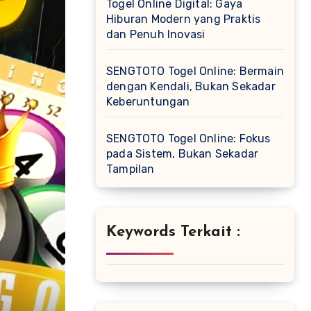
Togel Online Digital: Gaya
Hiburan Modern yang Praktis
dan Penuh Inovasi
SENGTOTO Togel Online: Bermain
dengan Kendali, Bukan Sekadar
Keberuntungan
SENGTOTO Togel Online: Fokus
pada Sistem, Bukan Sekadar
Tampilan
Keywords Terkait :