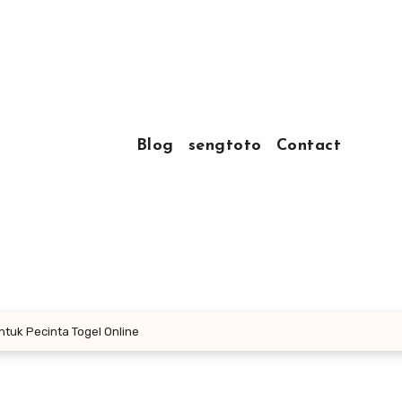
Blog
sengtoto
Contact
ntuk Pecinta Togel Online