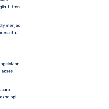
ikuti tren
dly menjadi
rena itu,
engelolaan
diakses
ecara
eknologi