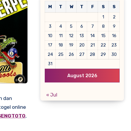
M
T
W
T
F
S
S
1
2
3
4
5
6
7
8
9
10
11
12
13
14
15
16
17
18
19
20
21
22
23
24
25
26
27
28
29
30
31
August 2026
« Jul
n dan
togel online
SENGTOTO
,