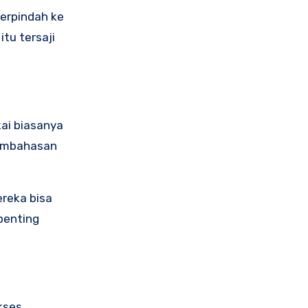
berpindah ke
tu tersaji
kai biasanya
pembahasan
ereka bisa
penting
kses