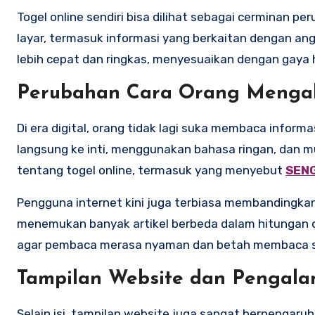
Togel online sendiri bisa dilihat sebagai cerminan 
layar, termasuk informasi yang berkaitan dengan angk
lebih cepat dan ringkas, menyesuaikan dengan gaya 
Perubahan Cara Orang Mengak
Di era digital, orang tidak lagi suka membaca informa
langsung ke inti, menggunakan bahasa ringan, dan 
tentang togel online, termasuk yang menyebut
SEN
Pengguna internet kini juga terbiasa membandingkan
menemukan banyak artikel berbeda dalam hitungan de
agar pembaca merasa nyaman dan betah membaca sa
Tampilan Website dan Pengal
Selain isi, tampilan website juga sangat berpengaruh