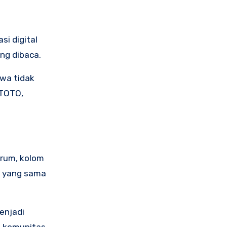
si digital
ng dibaca.
hwa tidak
GTOTO,
Forum, kolom
t yang sama
enjadi