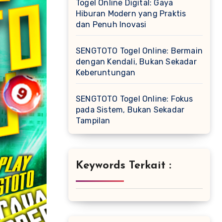
Togel Online Digital: Gaya
Hiburan Modern yang Praktis
dan Penuh Inovasi
SENGTOTO Togel Online: Bermain
dengan Kendali, Bukan Sekadar
Keberuntungan
SENGTOTO Togel Online: Fokus
pada Sistem, Bukan Sekadar
Tampilan
Keywords Terkait :