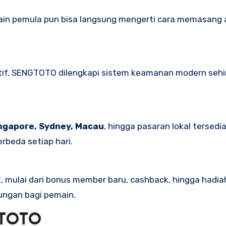
ain pemula pun bisa langsung mengerti cara memasang
itif. SENGTOTO dilengkapi sistem keamanan modern sehi
ngapore, Sydney, Macau
, hingga pasaran lokal tersedia 
rbeda setiap hari.
ulai dari bonus member baru, cashback, hingga hadiah 
ngan bagi pemain.
GTOTO