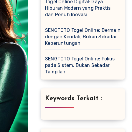
Togel Online Digital: Gaya
Hiburan Modern yang Praktis
dan Penuh Inovasi
SENGTOTO Togel Online: Bermain
dengan Kendali, Bukan Sekadar
Keberuntungan
SENGTOTO Togel Online: Fokus
pada Sistem, Bukan Sekadar
Tampilan
Keywords Terkait :