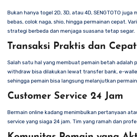
Bukan hanya togel 2D, 3D, atau 4D, SENGTOTO juga me
bebas, colok naga, shio, hingga permainan cepat. Va
strategi berbeda dan menjaga suasana tetap segar.
Transaksi Praktis dan Cepat
Salah satu hal yang membuat pemain betah adalah p
withdraw bisa dilakukan lewat transfer bank, e-wal
sehingga pemain bisa langsung melanjutkan permain
Customer Service 24 Jam
Bermain online kadang menimbulkan pertanyaan ata
service yang siaga 24 jam. Tim yang ramah dan prof