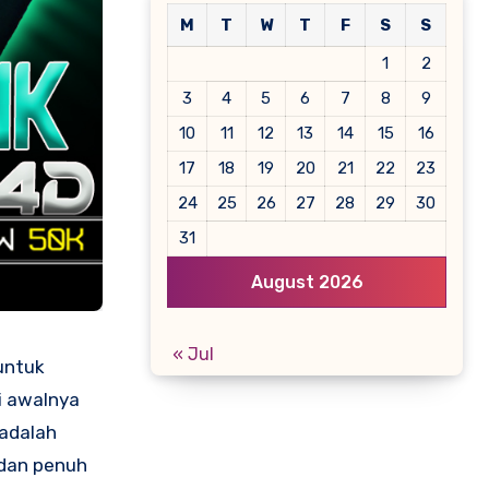
M
T
W
T
F
S
S
1
2
3
4
5
6
7
8
9
10
11
12
13
14
15
16
17
18
19
20
21
22
23
24
25
26
27
28
29
30
31
August 2026
« Jul
 untuk
i awalnya
 adalah
 dan penuh