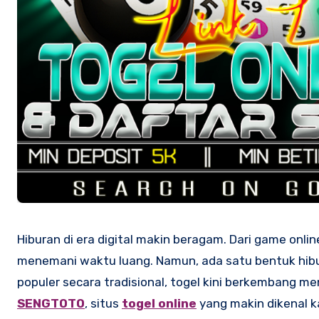
Hiburan di era digital makin beragam. Dari game onli
menemani waktu luang. Namun, ada satu bentuk hibur
populer secara tradisional, togel kini berkembang me
SENGTOTO
, situs
togel online
yang makin dikenal 