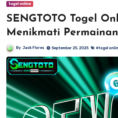
togel online
SENGTOTO Togel Onl
Menikmati Permaina
By
Jack Flores
September 25, 2025
#togel onli