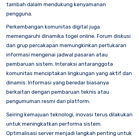
tambah dalam mendukung kenyamanan
pengguna.
Perkembangan komunitas digital juga
memengaruhi dinamika togel online. Forum diskusi
dan grup percakapan memungkinkan pertukaran
informasi mengenai jadwal pasaran atau
pembaruan sistem. Interaksi antaranggota
komunitas menciptakan lingkungan yang aktif dan
dinamis. Informasi yang beredar biasanya
berkaitan dengan pembaruan teknis atau
pengumuman resmi dari platform.
Seiring kemajuan teknologi, inovasi terus dilakukan
untuk meningkatkan performa sistem.
Optimalisasi server menjadi langkah penting untuk