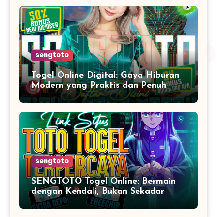
sengtoto
Togel Online Digital: Gaya Hiburan
Modern yang Praktis dan Penuh
Inovasi
sengtoto
SENGTOTO Togel Online: Bermain
dengan Kendali, Bukan Sekadar
Keberuntungan