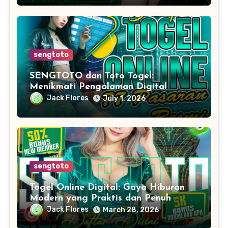
sengtoto
SENGTOTO dan Toto Togel:
Menikmati Pengalaman Digital
dengan Layanan Modern dan Akses
Jack Flores
July 1, 2026
yang Mudah
sengtoto
Togel Online Digital: Gaya Hiburan
Modern yang Praktis dan Penuh
Inovasi
Jack Flores
March 28, 2026