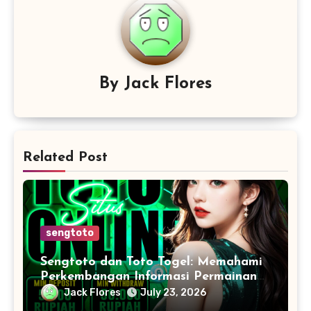
By
Jack Flores
Related Post
sengtoto
Sengtoto dan Toto Togel: Memahami
Perkembangan Informasi Permainan
Angka di Era Digital
Jack Flores
July 23, 2026