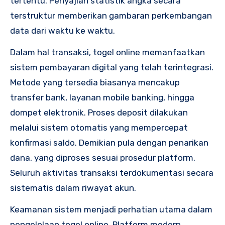
tertentu. Penyajian statistik angka secara
terstruktur memberikan gambaran perkembangan
data dari waktu ke waktu.
Dalam hal transaksi, togel online memanfaatkan
sistem pembayaran digital yang telah terintegrasi.
Metode yang tersedia biasanya mencakup
transfer bank, layanan mobile banking, hingga
dompet elektronik. Proses deposit dilakukan
melalui sistem otomatis yang mempercepat
konfirmasi saldo. Demikian pula dengan penarikan
dana, yang diproses sesuai prosedur platform.
Seluruh aktivitas transaksi terdokumentasi secara
sistematis dalam riwayat akun.
Keamanan sistem menjadi perhatian utama dalam
pengelolaan togel online. Platform modern