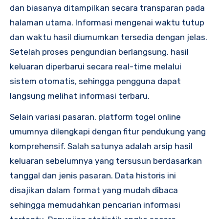
dan biasanya ditampilkan secara transparan pada
halaman utama. Informasi mengenai waktu tutup
dan waktu hasil diumumkan tersedia dengan jelas.
Setelah proses pengundian berlangsung, hasil
keluaran diperbarui secara real-time melalui
sistem otomatis, sehingga pengguna dapat
langsung melihat informasi terbaru.
Selain variasi pasaran, platform togel online
umumnya dilengkapi dengan fitur pendukung yang
komprehensif. Salah satunya adalah arsip hasil
keluaran sebelumnya yang tersusun berdasarkan
tanggal dan jenis pasaran. Data historis ini
disajikan dalam format yang mudah dibaca
sehingga memudahkan pencarian informasi