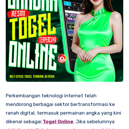
Perkembangan teknologi internet telah
mendorong berbagai sektor bertransformasi ke
ranah digital, termasuk permainan angka yang kini
dikenal sebagai
Togel Online
. Jika sebelumnya