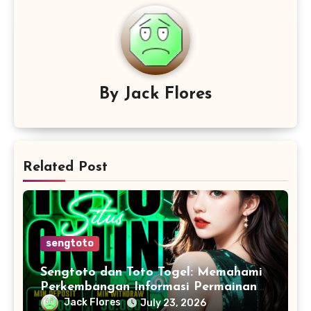
By
Jack Flores
Related Post
sengtoto
Sengtoto dan Toto Togel: Memahami
Perkembangan Informasi Permainan
Angka di Era Digital
Jack Flores
July 23, 2026