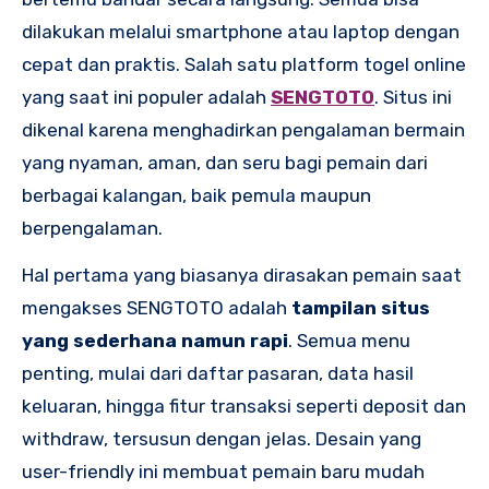
dilakukan melalui smartphone atau laptop dengan
cepat dan praktis. Salah satu platform togel online
yang saat ini populer adalah
SENGTOTO
. Situs ini
dikenal karena menghadirkan pengalaman bermain
yang nyaman, aman, dan seru bagi pemain dari
berbagai kalangan, baik pemula maupun
berpengalaman.
Hal pertama yang biasanya dirasakan pemain saat
mengakses SENGTOTO adalah
tampilan situs
yang sederhana namun rapi
. Semua menu
penting, mulai dari daftar pasaran, data hasil
keluaran, hingga fitur transaksi seperti deposit dan
withdraw, tersusun dengan jelas. Desain yang
user-friendly ini membuat pemain baru mudah