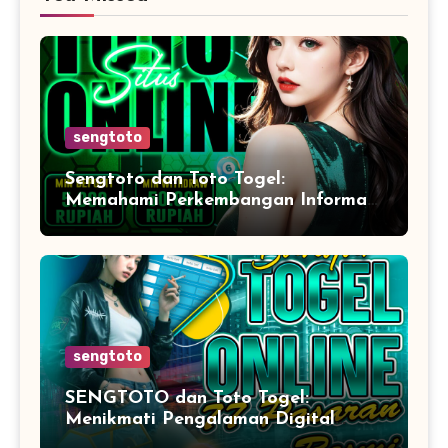
sengtoto
Sengtoto dan Toto Togel:
Memahami Perkembangan Informasi
Permainan Angka di Era Digital
sengtoto
SENGTOTO dan Toto Togel:
Menikmati Pengalaman Digital
dengan Layanan Modern dan Akses