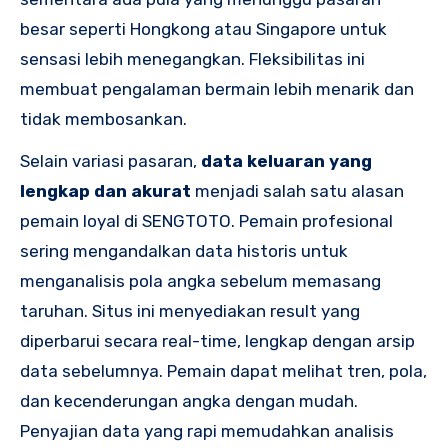
besar seperti Hongkong atau Singapore untuk
sensasi lebih menegangkan. Fleksibilitas ini
membuat pengalaman bermain lebih menarik dan
tidak membosankan.
Selain variasi pasaran,
data keluaran yang
lengkap dan akurat
menjadi salah satu alasan
pemain loyal di SENGTOTO. Pemain profesional
sering mengandalkan data historis untuk
menganalisis pola angka sebelum memasang
taruhan. Situs ini menyediakan result yang
diperbarui secara real-time, lengkap dengan arsip
data sebelumnya. Pemain dapat melihat tren, pola,
dan kecenderungan angka dengan mudah.
Penyajian data yang rapi memudahkan analisis