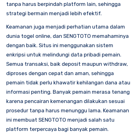
tanpa harus berpindah platform lain, sehingga
strategi bermain menjadi lebih efektif.
Keamanan juga menjadi perhatian utama dalam
dunia togel online, dan SENGTOTO memahaminya
dengan baik. Situs ini menggunakan sistem
enkripsi untuk melindungi data pribadi pemain.
Semua transaksi, baik deposit maupun withdraw,
diproses dengan cepat dan aman, sehingga
pemain tidak perlu khawatir kehilangan dana atau
informasi penting. Banyak pemain merasa tenang
karena pencairan kemenangan dilakukan sesuai
prosedur tanpa harus menunggu lama. Keamanan
ini membuat SENGTOTO menjadi salah satu
platform terpercaya bagi banyak pemain.