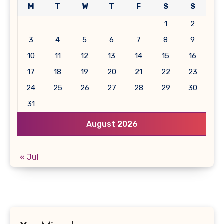
M
T
W
T
F
S
S
1
2
3
4
5
6
7
8
9
10
11
12
13
14
15
16
17
18
19
20
21
22
23
24
25
26
27
28
29
30
31
August 2026
« Jul