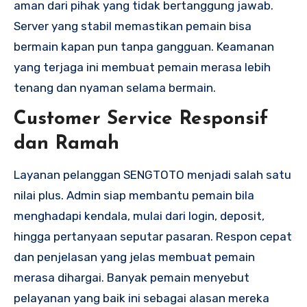
aman dari pihak yang tidak bertanggung jawab.
Server yang stabil memastikan pemain bisa
bermain kapan pun tanpa gangguan. Keamanan
yang terjaga ini membuat pemain merasa lebih
tenang dan nyaman selama bermain.
Customer Service Responsif
dan Ramah
Layanan pelanggan SENGTOTO menjadi salah satu
nilai plus. Admin siap membantu pemain bila
menghadapi kendala, mulai dari login, deposit,
hingga pertanyaan seputar pasaran. Respon cepat
dan penjelasan yang jelas membuat pemain
merasa dihargai. Banyak pemain menyebut
pelayanan yang baik ini sebagai alasan mereka