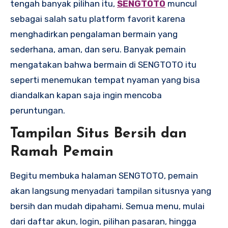
tengah banyak pilihan itu,
SENGTOTO
muncul
sebagai salah satu platform favorit karena
menghadirkan pengalaman bermain yang
sederhana, aman, dan seru. Banyak pemain
mengatakan bahwa bermain di SENGTOTO itu
seperti menemukan tempat nyaman yang bisa
diandalkan kapan saja ingin mencoba
peruntungan.
Tampilan Situs Bersih dan
Ramah Pemain
Begitu membuka halaman SENGTOTO, pemain
akan langsung menyadari tampilan situsnya yang
bersih dan mudah dipahami. Semua menu, mulai
dari daftar akun, login, pilihan pasaran, hingga