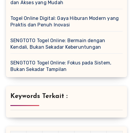
dan Akses yang Mudah
Togel Online Digital: Gaya Hiburan Modern yang
Praktis dan Penuh Inovasi
SENGTOTO Togel Online: Bermain dengan
Kendali, Bukan Sekadar Keberuntungan
SENGTOTO Togel Online: Fokus pada Sistem,
Bukan Sekadar Tampilan
Keywords Terkait :