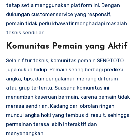
tetap setia menggunakan platform ini. Dengan
dukungan customer service yang responsif,
pemain tidak perlu khawatir menghadapi masalah
teknis sendirian.
Komunitas Pemain yang Aktif
Selain fitur teknis, komunitas pemain SENGTOTO
juga cukup hidup. Pemain sering berbagi prediksi
angka, tips, dan pengalaman menang di forum
atau grup tertentu. Suasana komunitas ini
menambah keseruan bermain, karena pemain tidak
merasa sendirian. Kadang dari obrolan ringan
muncul angka hoki yang tembus di result, sehingga
permainan terasa lebih interaktif dan
menyenangkan.