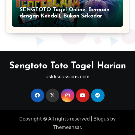
SENGTOTO Togel Online: Bermain
dengan Kendali, Bukan Sekadar
Keberuntungan
Sengtoto Toto Togel Harian
usldiscussions.com
Copyright © All rights reserved
|
Blogus
by
Themeansar
.