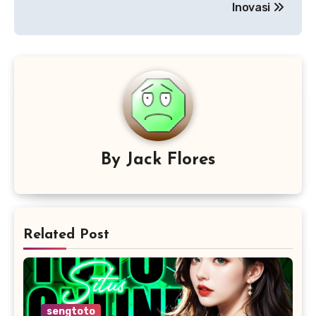
Inovasi
By
Jack Flores
Related Post
sengtoto