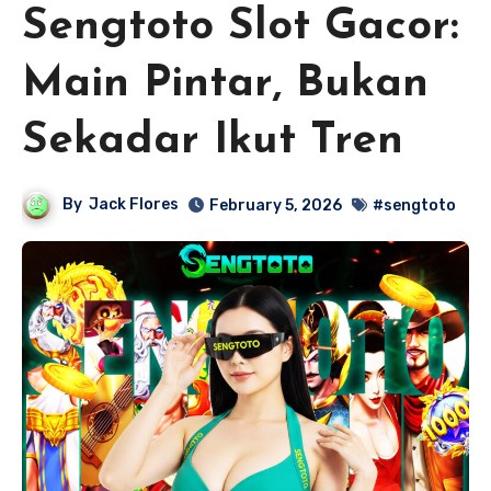
Sengtoto Slot Gacor:
Main Pintar, Bukan
Sekadar Ikut Tren
By
Jack Flores
February 5, 2026
#sengtoto