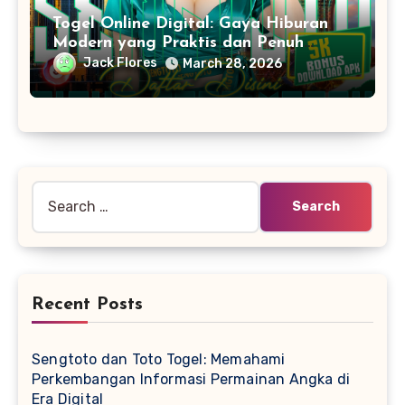
Togel Online Digital: Gaya Hiburan
Modern yang Praktis dan Penuh
Inovasi
Jack Flores
March 28, 2026
Search
for:
Recent Posts
Sengtoto dan Toto Togel: Memahami
Perkembangan Informasi Permainan Angka di
Era Digital