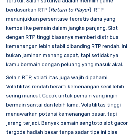
terukur. Salah satunya adalah memilih game
berdasarkan RTP (
Return to Player
). RTP
menunjukkan persentase teoretis dana yang
kembali ke pemain dalam jangka panjang. Slot
dengan RTP tinggi biasanya memberi distribusi
kemenangan lebih stabil dibanding RTP rendah. Ini
bukan jaminan menang cepat, tapi setidaknya
kamu bermain dengan peluang yang masuk akal.
Selain RTP, volatilitas juga wajib dipahami.
Volatilitas rendah berarti kemenangan kecil lebih
sering muncul. Cocok untuk pemain yang ingin
bermain santai dan lebih lama. Volatilitas tinggi
menawarkan potensi kemenangan besar, tapi
jarang terjadi. Banyak pemain sengtoto slot gacor
tergoda hadiah besar tanpa sadar tipe ini bisa