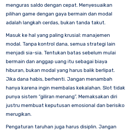
menguras saldo dengan cepat. Menyesuaikan
pilihan game dengan gaya bermain dan modal
adalah langkah cerdas, bukan tanda takut.
Masuk ke hal yang paling krusial: manajemen
modal. Tanpa kontrol dana, semua strategi lain
menjadi sia-sia. Tentukan batas sebelum mulai
bermain dan anggap uang itu sebagai biaya
hiburan, bukan modal yang harus balik berlipat.
Jika dana habis, berhenti. Jangan menambah
hanya karena ingin membalas kekalahan. Slot tidak
punya sistem “giliran menang”. Memaksakan diri
justru membuat keputusan emosional dan berisiko
merugikan.
Pengaturan taruhan juga harus disiplin. Jangan