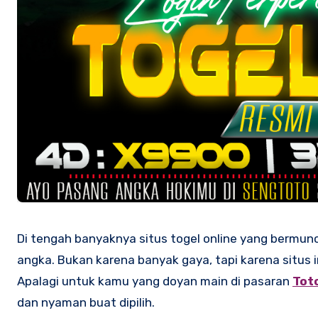
Di tengah banyaknya situs togel online yang bermu
angka. Bukan karena banyak gaya, tapi karena situs 
Apalagi untuk kamu yang doyan main di pasaran
Tot
dan nyaman buat dipilih.