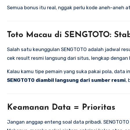
Semua bonus itu real, nggak perlu kode aneh-aneh at
Toto Macau di SENGTOTO: Stabi
Salah satu keunggulan SENGTOTO adalah jadwal res
cek result resmi langsung dari situs, lengkap dengan h
Kalau kamu tipe pemain yang suka pakai pola, data i
SENGTOTO diambil langsung dari sumber resmi
,
Keamanan Data = Prioritas
Jangan anggap enteng soal data pribadi. SENGTOTO 