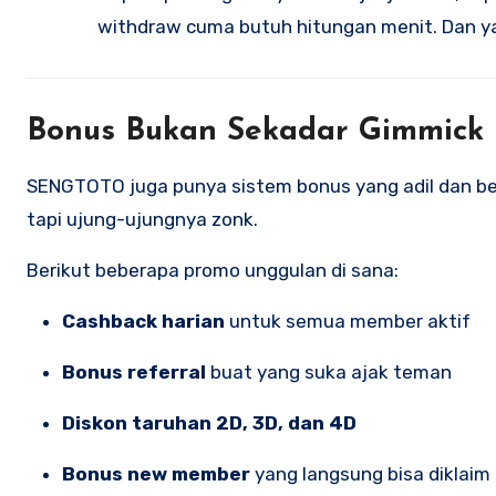
withdraw cuma butuh hitungan menit. Dan y
Bonus Bukan Sekadar Gimmick
SENGTOTO juga punya sistem bonus yang adil dan bena
tapi ujung-ujungnya zonk.
Berikut beberapa promo unggulan di sana:
Cashback harian
untuk semua member aktif
Bonus referral
buat yang suka ajak teman
Diskon taruhan 2D, 3D, dan 4D
Bonus new member
yang langsung bisa diklaim