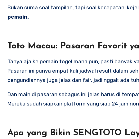
Bukan cuma soal tampilan, tapi soal kecepatan, keje
pemain.
Toto Macau: Pasaran Favorit ya
Tanya aja ke pemain togel mana pun, pasti banyak y
Pasaran ini punya empat kali jadwal result dalam sehar
pengundiannya juga jelas dan fair, jadi nggak ada tuh i
Dan main di pasaran sebagus ini jelas harus di temp
Mereka sudah siapkan platform yang siap 24 jam non-
Apa yang Bikin SENGTOTO Laya