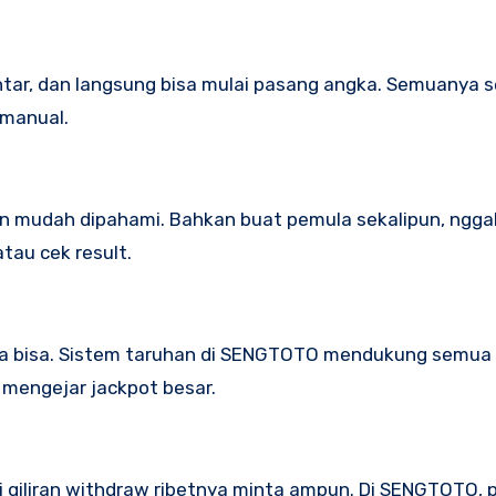
entar, dan langsung bisa mulai pasang angka. Semuanya 
 manual.
dan mudah dipahami. Bahkan buat pemula sekalipun, ngga
tau cek result.
Juga bisa. Sistem taruhan di SENGTOTO mendukung semua 
mengejar jackpot besar.
api giliran withdraw ribetnya minta ampun. Di SENGTOTO, 