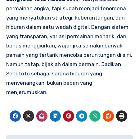
permainan angka, tapi sudah menjadi fenomena
yang menyatukan strategi, keberuntungan, dan
hiburan dalam satu wadah digital. Dengan sistem
yang transparan, variasi permainan menarik, dan
bonus menggiurkan, wajar jika semakin banyak
pemain yang tertarik mencoba peruntungan di sini.
Namun tetap, bijaklah dalam bermain. Jadikan
Sengtoto sebagai sarana hiburan yang
menyenangkan, bukan beban yang
menjerumuskan.