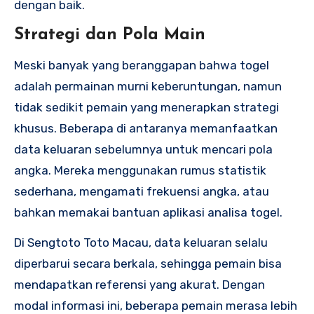
dengan baik.
Strategi dan Pola Main
Meski banyak yang beranggapan bahwa togel
adalah permainan murni keberuntungan, namun
tidak sedikit pemain yang menerapkan strategi
khusus. Beberapa di antaranya memanfaatkan
data keluaran sebelumnya untuk mencari pola
angka. Mereka menggunakan rumus statistik
sederhana, mengamati frekuensi angka, atau
bahkan memakai bantuan aplikasi analisa togel.
Di Sengtoto Toto Macau, data keluaran selalu
diperbarui secara berkala, sehingga pemain bisa
mendapatkan referensi yang akurat. Dengan
modal informasi ini, beberapa pemain merasa lebih