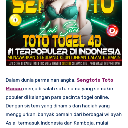
Dalam dunia permainan angka,
Sengtoto
Toto
Macau
menjadi salah satu nama yang semakin
populer di kalangan para pecinta togel online.
Dengan sistem yang dinamis dan hadiah yang
menggiurkan, banyak pemain dari berbagai wilayah
Asia, termasuk Indonesia dan Kamboja, mulai