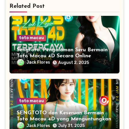
Related Post
toto macau
Sengtoto: Pengalaman Seru Bermain
Toto Macau 4D Secara Online
Jack Flores
August 2, 2025
toto macau
SENGTOTO dan Keseruan Bermain
Toto Macau 4D yang Menguntungkan
Jack Flores
July 31, 2025