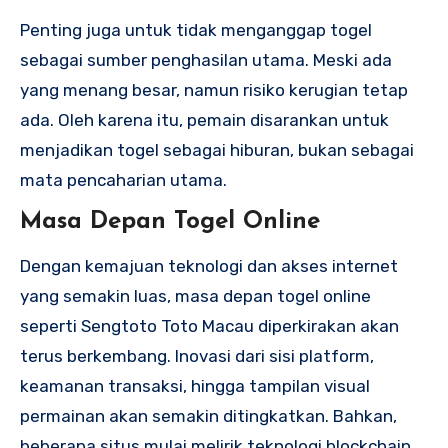
Penting juga untuk tidak menganggap togel
sebagai sumber penghasilan utama. Meski ada
yang menang besar, namun risiko kerugian tetap
ada. Oleh karena itu, pemain disarankan untuk
menjadikan togel sebagai hiburan, bukan sebagai
mata pencaharian utama.
Masa Depan Togel Online
Dengan kemajuan teknologi dan akses internet
yang semakin luas, masa depan togel online
seperti Sengtoto Toto Macau diperkirakan akan
terus berkembang. Inovasi dari sisi platform,
keamanan transaksi, hingga tampilan visual
permainan akan semakin ditingkatkan. Bahkan,
beberapa situs mulai melirik teknologi blockchain