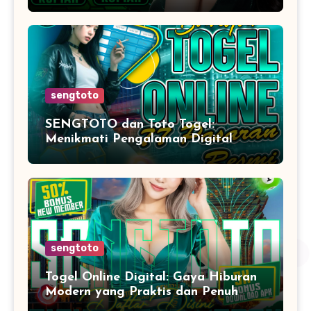
Permainan Angka di Era Digital
sengtoto
SENGTOTO dan Toto Togel:
Menikmati Pengalaman Digital
dengan Layanan Modern dan Akses
yang Mudah
sengtoto
Togel Online Digital: Gaya Hiburan
Modern yang Praktis dan Penuh
Inovasi