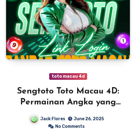
toto macau 4d
Sengtoto Toto Macau 4D:
Permainan Angka yang
Penuh Sensasi dan
Jack Flores
June 26, 2025
Peluang Menang Besar
No Comments