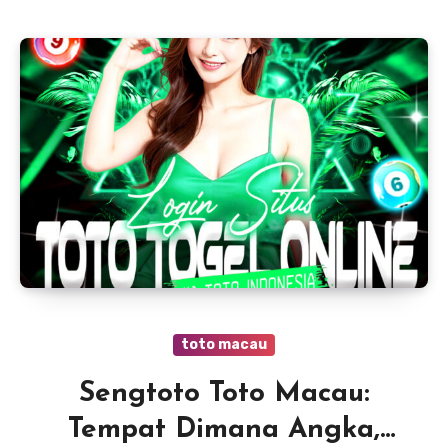
toto macau
Sengtoto Toto Macau:
Tempat Dimana Angka,