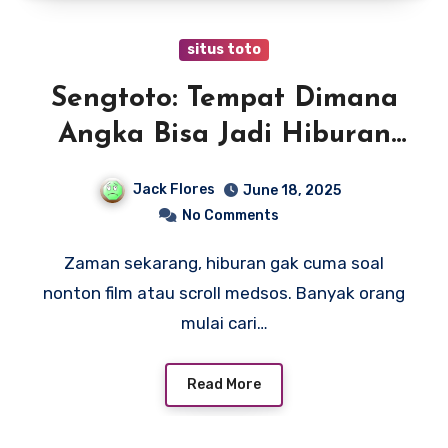
situs toto
Sengtoto: Tempat Dimana
Angka Bisa Jadi Hiburan
dan Hoki Sekaligus
Jack Flores
June 18, 2025
No Comments
Zaman sekarang, hiburan gak cuma soal
nonton film atau scroll medsos. Banyak orang
mulai cari…
Read More