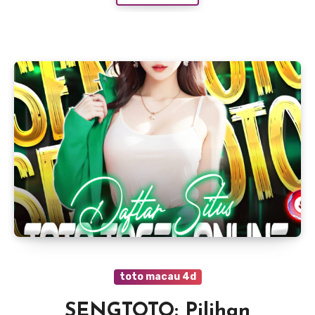
toto macau 4d
SENGTOTO: Pilihan