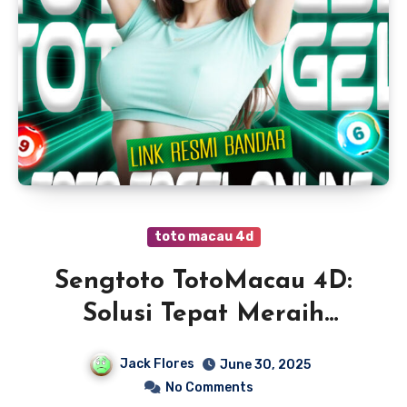
toto macau 4d
Sengtoto TotoMacau 4D:
Solusi Tepat Meraih
Untung dengan Modal
Jack Flores
June 30, 2025
Kecil
No Comments