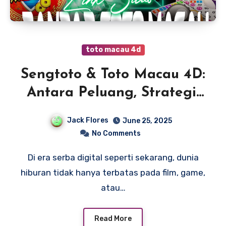
toto macau 4d
Sengtoto & Toto Macau 4D:
Antara Peluang, Strategi,
dan Hiburan Digital Masa
Jack Flores
June 25, 2025
Kini
No Comments
Di era serba digital seperti sekarang, dunia
hiburan tidak hanya terbatas pada film, game,
atau…
Read More