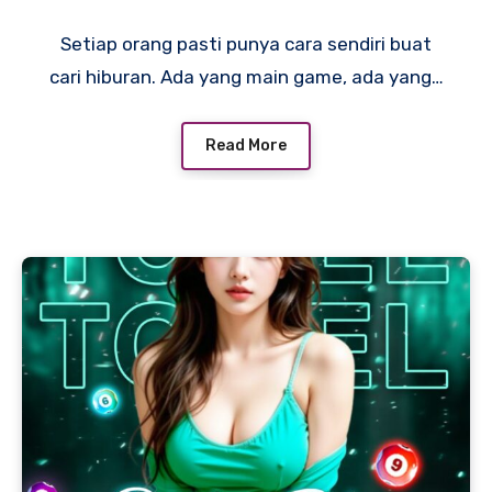
Setiap orang pasti punya cara sendiri buat
cari hiburan. Ada yang main game, ada yang…
Read More