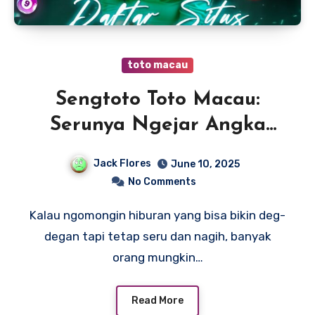
toto macau
Sengtoto Toto Macau:
Serunya Ngejar Angka
Hoki di Dunia Togel Online
Jack Flores
June 10, 2025
No Comments
Kalau ngomongin hiburan yang bisa bikin deg-
degan tapi tetap seru dan nagih, banyak
orang mungkin…
Read More