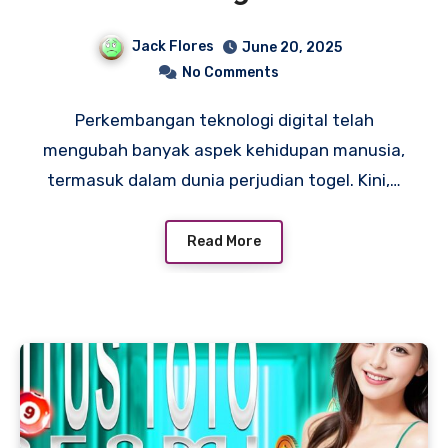
Terpercaya dengan
Jack Flores
June 20, 2025
Peluang Menang Setiap
No Comments
Hari
Perkembangan teknologi digital telah
mengubah banyak aspek kehidupan manusia,
termasuk dalam dunia perjudian togel. Kini,…
Read More