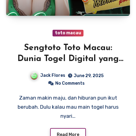
toto macau
Sengtoto Toto Macau:
Dunia Togel Digital yang
Gak Sekadar Tebak-
Jack Flores
June 29, 2025
Tebakan
No Comments
Zaman makin maju, dan hiburan pun ikut
berubah. Dulu kalau mau main togel harus
nyari…
Read More