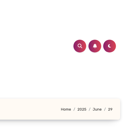
Home
2025
June
29