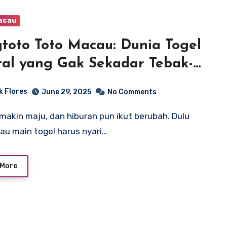
acau
toto Toto Macau: Dunia Togel
tal yang Gak Sekadar Tebak-
akan
k Flores
June 29, 2025
No Comments
au main togel harus nyari…
 More