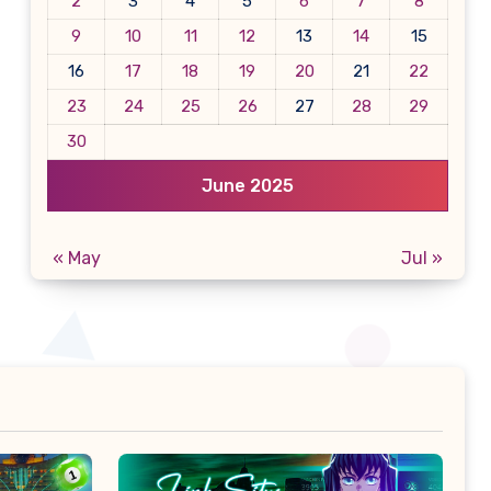
2
3
4
5
6
7
8
9
10
11
12
13
14
15
16
17
18
19
20
21
22
23
24
25
26
27
28
29
30
June 2025
« May
Jul »