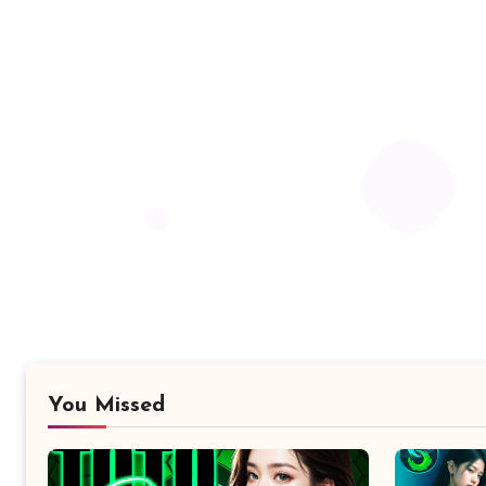
You Missed