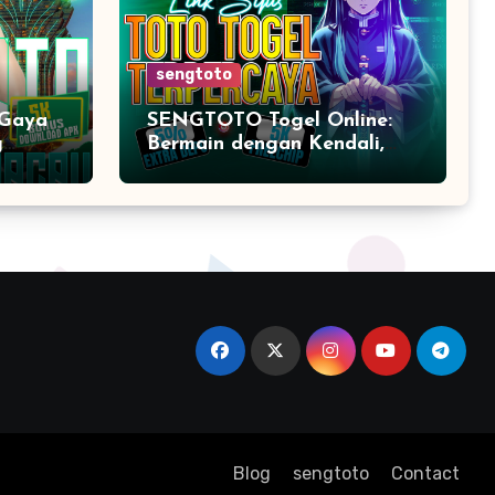
sengtoto
 Gaya
SENGTOTO Togel Online:
g
Bermain dengan Kendali,
ovasi
Bukan Sekadar
Keberuntungan
Blog
sengtoto
Contact