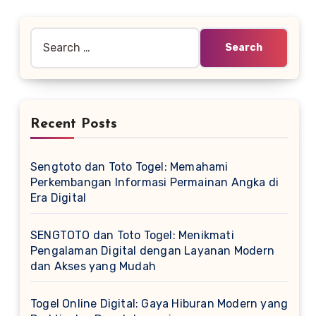
Search
for:
Recent Posts
Sengtoto dan Toto Togel: Memahami
Perkembangan Informasi Permainan Angka di
Era Digital
SENGTOTO dan Toto Togel: Menikmati
Pengalaman Digital dengan Layanan Modern
dan Akses yang Mudah
Togel Online Digital: Gaya Hiburan Modern yang