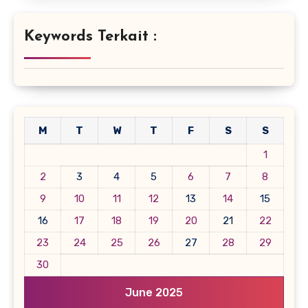
Keywords Terkait :
M
T
W
T
F
S
S
1
2
3
4
5
6
7
8
9
10
11
12
13
14
15
16
17
18
19
20
21
22
23
24
25
26
27
28
29
30
June 2025