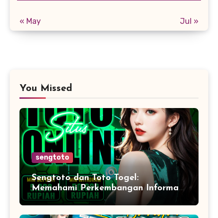
« May
Jul »
You Missed
sengtoto
Sengtoto dan Toto Togel:
Memahami Perkembangan Informasi
Permainan Angka di Era Digital