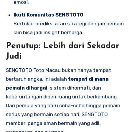
emosi.
Ikuti Komunitas SENGTOTO
Bertukar prediksi atau strategi dengan pemain
lain bisa jadi insight berharga.
Penutup: Lebih dari Sekadar
Judi
SENGTOTO Toto Macau bukan hanya tempat
bertaruh angka. Ini adalah
tempat di mana
pemain dihargai
, sistem dihormati, dan
keberuntungan diberi ruang untuk berkembang.
Dari pemula yang baru coba-coba hingga pemain
serius yang bermain setiap hari, SENGTOTO
memberi pengalaman bermain yang adil,
transparan, dan nyaman.