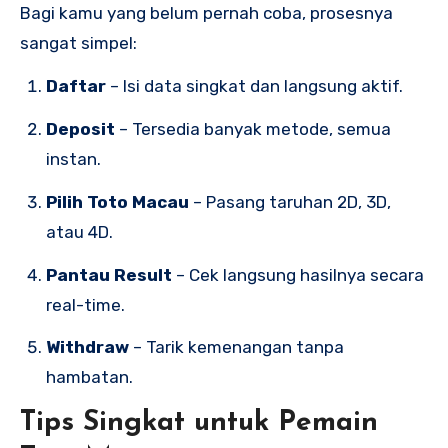
Bagi kamu yang belum pernah coba, prosesnya
sangat simpel:
Daftar
– Isi data singkat dan langsung aktif.
Deposit
– Tersedia banyak metode, semua
instan.
Pilih Toto Macau
– Pasang taruhan 2D, 3D,
atau 4D.
Pantau Result
– Cek langsung hasilnya secara
real-time.
Withdraw
– Tarik kemenangan tanpa
hambatan.
Tips Singkat untuk Pemain