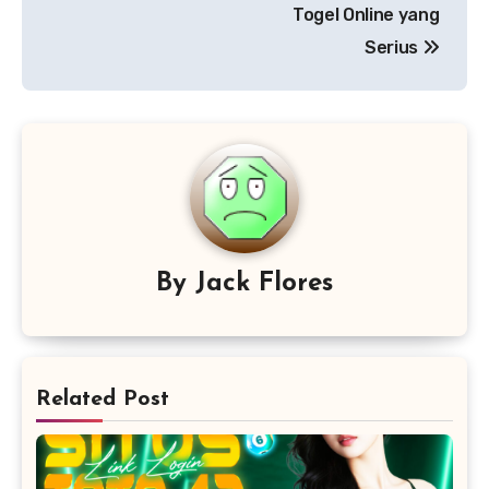
Togel Online yang
Serius
By
Jack Flores
Related Post