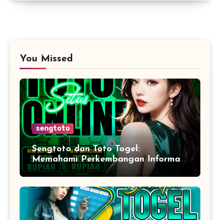
You Missed
sengtoto
Sengtoto dan Toto Togel:
Memahami Perkembangan Informasi
Permainan Angka di Era Digital