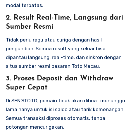
modal terbatas.
2.
Result Real-Time, Langsung dari
Sumber Resmi
Tidak perlu ragu atau curiga dengan hasil
pengundian. Semua result yang keluar bisa
dipantau langsung, real-time, dan sinkron dengan
situs sumber resmi pasaran Toto Macau.
3.
Proses Deposit dan Withdraw
Super Cepat
Di SENGTOTO, pemain tidak akan dibuat menunggu
lama hanya untuk isi saldo atau tarik kemenangan.
Semua transaksi diproses otomatis, tanpa
potongan mencurigakan.