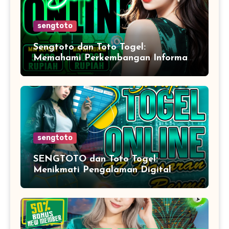
sengtoto
Sengtoto dan Toto Togel:
Memahami Perkembangan Informasi
Permainan Angka di Era Digital
sengtoto
SENGTOTO dan Toto Togel:
Menikmati Pengalaman Digital
dengan Layanan Modern dan Akses
yang Mudah