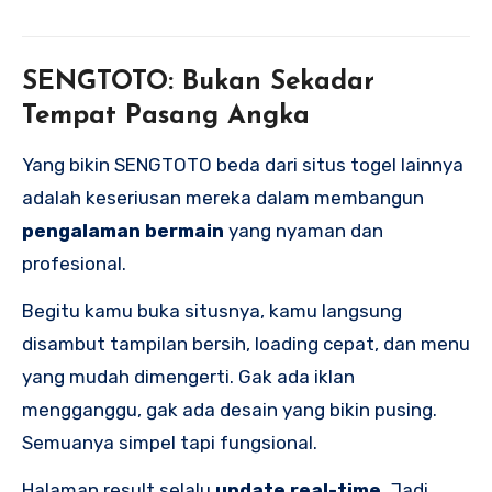
SENGTOTO: Bukan Sekadar
Tempat Pasang Angka
Yang bikin SENGTOTO beda dari situs togel lainnya
adalah keseriusan mereka dalam membangun
pengalaman bermain
yang nyaman dan
profesional.
Begitu kamu buka situsnya, kamu langsung
disambut tampilan bersih, loading cepat, dan menu
yang mudah dimengerti. Gak ada iklan
mengganggu, gak ada desain yang bikin pusing.
Semuanya simpel tapi fungsional.
Halaman result selalu
update real-time
. Jadi