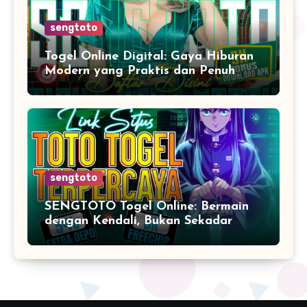
sengtoto
Togel Online Digital: Gaya Hiburan
Modern yang Praktis dan Penuh
Inovasi
sengtoto
SENGTOTO Togel Online: Bermain
dengan Kendali, Bukan Sekadar
Keberuntungan