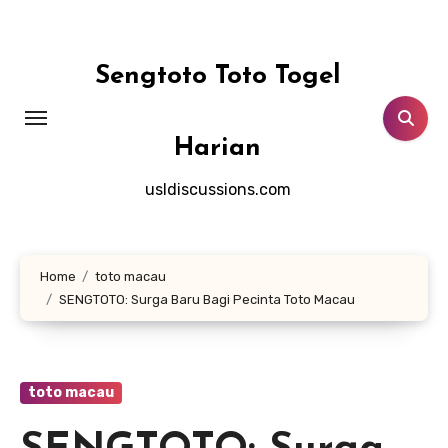
Skip
to
content
Sengtoto Toto Togel
Harian
usldiscussions.com
Home
toto macau
SENGTOTO: Surga Baru Bagi Pecinta Toto Macau
toto macau