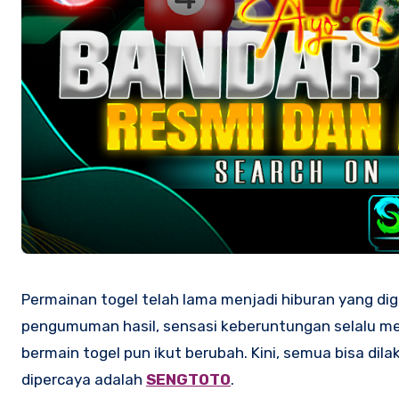
Permainan togel telah lama menjadi hiburan yang d
pengumuman hasil, sensasi keberuntungan selalu men
bermain togel pun ikut berubah. Kini, semua bisa dil
dipercaya adalah
SENGTOTO
.