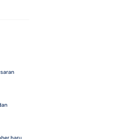
asaran
dan
ber baru.