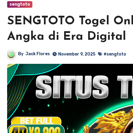
sengtoto
SENGTOTO Togel Onli
Angka di Era Digital
By
Jack Flores
November 9, 2025
#sengtoto