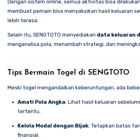
Dengan sistem online, semua aktivitas bisa dilakukan 
membuat pemain bisa menyaksikan hasil keluaran s
lebih terasa.
Selain itu, SENGTOTO menyediakan
data keluaran d
menganalisa pola, menambah strategi, dan meningk
Tips Bermain Togel di SENGTOTO
Meski togel mengandalkan keberuntungan, ada bebera
Amati Pola Angka
: Lihat hasil keluaran sebel
tertentu.
Kelola Modal dengan Bijak
: Tetapkan batas ta
finansial.