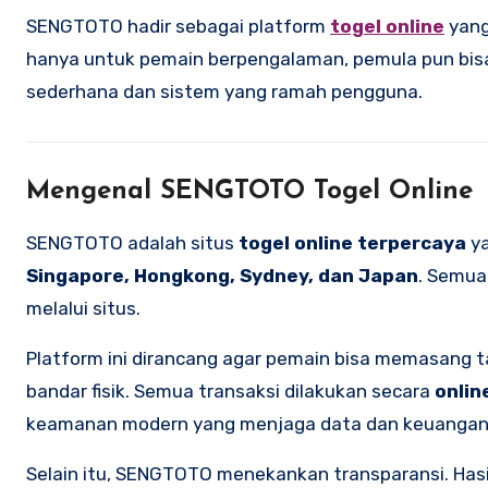
SENGTOTO hadir sebagai platform
togel online
yang
hanya untuk pemain berpengalaman, pemula pun bisa
sederhana dan sistem yang ramah pengguna.
Mengenal SENGTOTO Togel Online
SENGTOTO adalah situs
togel online terpercaya
ya
Singapore, Hongkong, Sydney, dan Japan
. Semua
melalui situs.
Platform ini dirancang agar pemain bisa memasang 
bandar fisik. Semua transaksi dilakukan secara
onlin
keamanan modern yang menjaga data dan keuangan
Selain itu, SENGTOTO menekankan transparansi. Hasil 