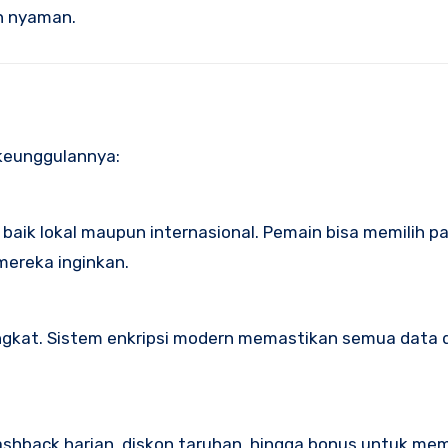
n nyaman.
keunggulannya:
aik lokal maupun internasional. Pemain bisa memilih p
mereka inginkan.
ingkat. Sistem enkripsi modern memastikan semua data 
shback harian, diskon taruhan, hingga bonus untuk mem