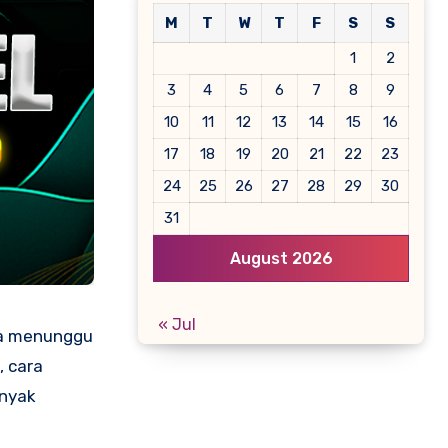
M
T
W
T
F
S
S
1
2
3
4
5
6
7
8
9
10
11
12
13
14
15
16
17
18
19
20
21
22
23
24
25
26
27
28
29
30
31
August 2026
« Jul
ga menunggu
, cara
anyak