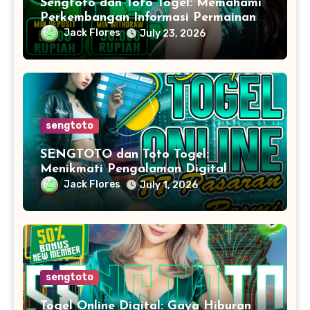
Sengtoto dan Toto Togel: Memahami
Perkembangan Informasi Permainan
Angka di Era Digital
Jack Flores
July 23, 2026
sengtoto
SENGTOTO dan Toto Togel:
Menikmati Pengalaman Digital
dengan Layanan Modern dan Akses
Jack Flores
July 1, 2026
yang Mudah
sengtoto
Togel Online Digital: Gaya Hiburan