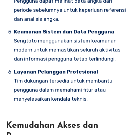
Pengguna dapat melihat data angka dari
periode sebelumnya untuk keperluan referensi
dan analisis angka.
Keamanan Sistem dan Data Pengguna
Sengtoto menggunakan sistem keamanan
modern untuk memastikan seluruh aktivitas
dan informasi pengguna tetap terlindungi.
Layanan Pelanggan Profesional
Tim dukungan tersedia untuk membantu
pengguna dalam memahami fitur atau
menyelesaikan kendala teknis.
Kemudahan Akses dan