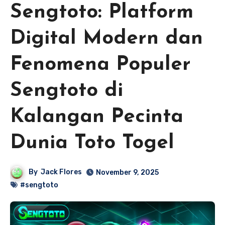
Sengtoto: Platform
Digital Modern dan
Fenomena Populer
Sengtoto di
Kalangan Pecinta
Dunia Toto Togel
By
Jack Flores
November 9, 2025
#sengtoto