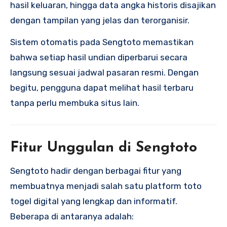
hasil keluaran, hingga data angka historis disajikan
dengan tampilan yang jelas dan terorganisir.
Sistem otomatis pada Sengtoto memastikan
bahwa setiap hasil undian diperbarui secara
langsung sesuai jadwal pasaran resmi. Dengan
begitu, pengguna dapat melihat hasil terbaru
tanpa perlu membuka situs lain.
Fitur Unggulan di Sengtoto
Sengtoto hadir dengan berbagai fitur yang
membuatnya menjadi salah satu platform toto
togel digital yang lengkap dan informatif.
Beberapa di antaranya adalah: