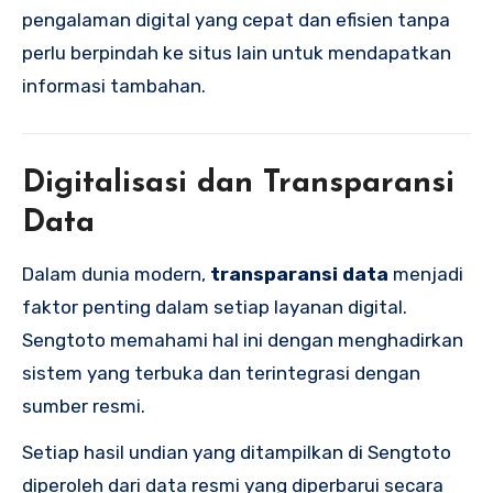
pengalaman digital yang cepat dan efisien tanpa
perlu berpindah ke situs lain untuk mendapatkan
informasi tambahan.
Digitalisasi dan Transparansi
Data
Dalam dunia modern,
transparansi data
menjadi
faktor penting dalam setiap layanan digital.
Sengtoto memahami hal ini dengan menghadirkan
sistem yang terbuka dan terintegrasi dengan
sumber resmi.
Setiap hasil undian yang ditampilkan di Sengtoto
diperoleh dari data resmi yang diperbarui secara