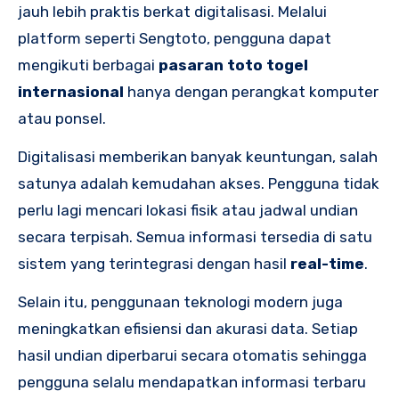
jauh lebih praktis berkat digitalisasi. Melalui
platform seperti Sengtoto, pengguna dapat
mengikuti berbagai
pasaran toto togel
internasional
hanya dengan perangkat komputer
atau ponsel.
Digitalisasi memberikan banyak keuntungan, salah
satunya adalah kemudahan akses. Pengguna tidak
perlu lagi mencari lokasi fisik atau jadwal undian
secara terpisah. Semua informasi tersedia di satu
sistem yang terintegrasi dengan hasil
real-time
.
Selain itu, penggunaan teknologi modern juga
meningkatkan efisiensi dan akurasi data. Setiap
hasil undian diperbarui secara otomatis sehingga
pengguna selalu mendapatkan informasi terbaru