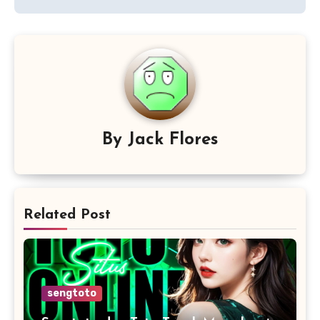
By
Jack Flores
Related Post
sengtoto