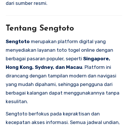
dari sumber resmi.
Tentang Sengtoto
Sengtoto
merupakan platform digital yang
menyediakan layanan toto togel online dengan
berbagai pasaran populer, seperti
Singapore,
Hong Kong, Sydney, dan Macau
. Platform ini
dirancang dengan tampilan modern dan navigasi
yang mudah dipahami, sehingga pengguna dari
berbagai kalangan dapat menggunakannya tanpa
kesulitan.
Sengtoto berfokus pada kepraktisan dan
kecepatan akses informasi. Semua jadwal undian,