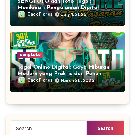
SENGTOTO dan Toto Togel:
Menikmati Pengalaman Digital
dengan Layanan Modern dan Akses
Jack Flores
July 1, 2026
yang Mudah
sengtoto
Togel Online Digital: Gaya Hiburan
Modern yang Praktis dan Penuh
Inovasi
Jack Flores
March 28, 2026
Search
for: