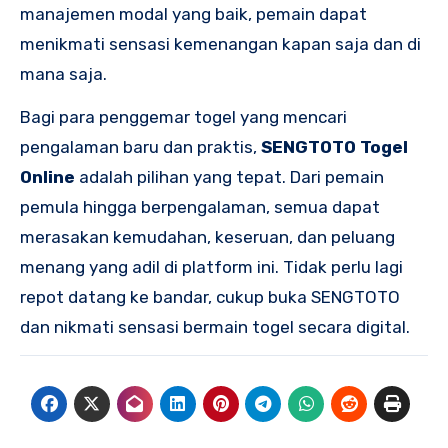
manajemen modal yang baik, pemain dapat
menikmati sensasi kemenangan kapan saja dan di
mana saja.
Bagi para penggemar togel yang mencari
pengalaman baru dan praktis,
SENGTOTO Togel
Online
adalah pilihan yang tepat. Dari pemain
pemula hingga berpengalaman, semua dapat
merasakan kemudahan, keseruan, dan peluang
menang yang adil di platform ini. Tidak perlu lagi
repot datang ke bandar, cukup buka SENGTOTO
dan nikmati sensasi bermain togel secara digital.