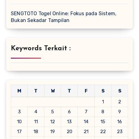
SENGTOTO Togel Online: Fokus pada Sistem,
Bukan Sekadar Tampilan
Keywords Terkait :
M
T
W
T
F
S
S
1
2
3
4
5
6
7
8
9
10
11
12
13
14
15
16
17
18
19
20
21
22
23