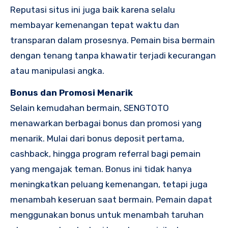
Reputasi situs ini juga baik karena selalu
membayar kemenangan tepat waktu dan
transparan dalam prosesnya. Pemain bisa bermain
dengan tenang tanpa khawatir terjadi kecurangan
atau manipulasi angka.
Bonus dan Promosi Menarik
Selain kemudahan bermain, SENGTOTO
menawarkan berbagai bonus dan promosi yang
menarik. Mulai dari bonus deposit pertama,
cashback, hingga program referral bagi pemain
yang mengajak teman. Bonus ini tidak hanya
meningkatkan peluang kemenangan, tetapi juga
menambah keseruan saat bermain. Pemain dapat
menggunakan bonus untuk menambah taruhan