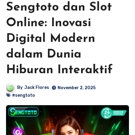
Sengtoto dan Slot
Online: Inovasi
Digital Modern
dalam Dunia
Hiburan Interaktif
By
Jack Flores
November 2, 2025
#sengtoto