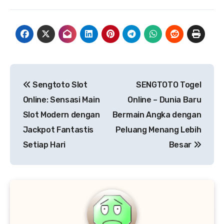
Post
Sengtoto Slot
SENGTOTO Togel
navigation
Online: Sensasi Main
Online – Dunia Baru
Slot Modern dengan
Bermain Angka dengan
Jackpot Fantastis
Peluang Menang Lebih
Setiap Hari
Besar