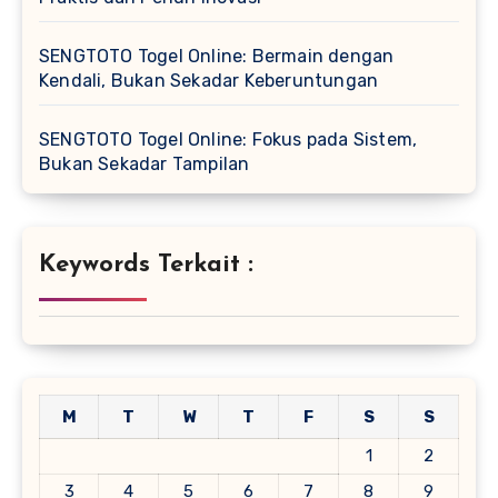
SENGTOTO Togel Online: Bermain dengan
Kendali, Bukan Sekadar Keberuntungan
SENGTOTO Togel Online: Fokus pada Sistem,
Bukan Sekadar Tampilan
Keywords Terkait :
M
T
W
T
F
S
S
1
2
3
4
5
6
7
8
9