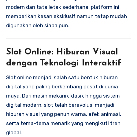
modern dan tata letak sederhana, platform ini
memberikan kesan eksklusif namun tetap mudah
digunakan oleh siapa pun.
Slot Online: Hiburan Visual
dengan Teknologi Interaktif
Slot online menjadi salah satu bentuk hiburan
digital yang paling berkembang pesat di dunia
maya. Dari mesin mekanik klasik hingga sistem
digital modern, slot telah berevolusi menjadi
hiburan visual yang penuh warna, efek animasi,
serta tema-tema menarik yang mengikuti tren
global.