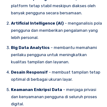
platform tetap stabil meskipun diakses oleh
banyak pengguna secara bersamaan.
Artificial Intelligence (AI)
– menganalisis pola
pengguna dan memberikan pengalaman yang
lebih personal.
Big Data Analytics
– membantu memahami
perilaku pengguna untuk meningkatkan
kualitas tampilan dan layanan.
Desain Responsif
– membuat tampilan tetap
optimal di berbagai ukuran layar.
Keamanan Enkripsi Data
– menjaga privasi
dan kenyamanan pengguna di seluruh proses
digital.