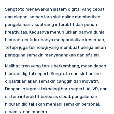
Sengtoto menawarkan sistem digital yang cepat
dan elegan, sementara slot online memberikan
pengalaman visual yang interaktif dan penuh
kreativitas. Keduanya menunjukkan bahwa dunia
hiburan kini tidak hanya mengandalkan keseruan,
tetapi juga teknologi yang membuat pengalaman
pengguna semakin menyenangkan dan efisien.
Melihat tren yang terus berkembang, masa depan
hiburan digital seperti Sengtoto dan slot online
dipastikan akan semakin canggih dan inovatif.
Dengan integrasi teknologi baru seperti AI, VR, dan
sistem interaktif berbasis cloud, pengalaman
hiburan digital akan menjadi semakin personal,
dinamis, dan modern.