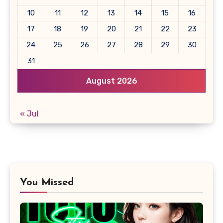
10
11
12
13
14
15
16
17
18
19
20
21
22
23
24
25
26
27
28
29
30
31
August 2026
« Jul
You Missed