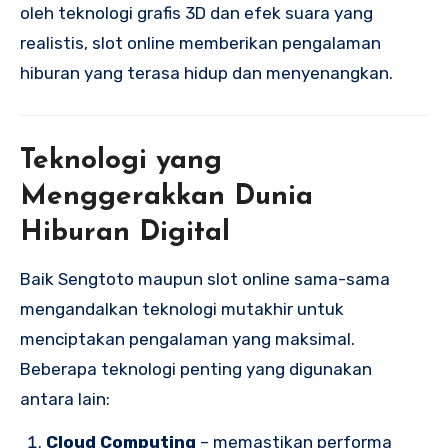
oleh teknologi grafis 3D dan efek suara yang
realistis, slot online memberikan pengalaman
hiburan yang terasa hidup dan menyenangkan.
Teknologi yang
Menggerakkan Dunia
Hiburan Digital
Baik Sengtoto maupun slot online sama-sama
mengandalkan teknologi mutakhir untuk
menciptakan pengalaman yang maksimal.
Beberapa teknologi penting yang digunakan
antara lain:
Cloud Computing
– memastikan performa