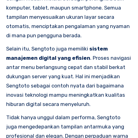
komputer, tablet, maupun smartphone. Semua
tampilan menyesuaikan ukuran layar secara
otomatis, menciptakan pengalaman yang nyaman
di mana pun pengguna berada.
Selain itu, Sengtoto juga memiliki
sistem
manajemen digital yang efisien
. Proses navigasi
antar menu berlangsung cepat dan stabil berkat
dukungan server yang kuat. Hal ini menjadikan
Sengtoto sebagai contoh nyata dari bagaimana
inovasi teknologi mampu meningkatkan kualitas
hiburan digital secara menyeluruh.
Tidak hanya unggul dalam performa, Sengtoto
juga mengedepankan tampilan antarmuka yang
profesional dan elegan. Dengan perpaduan warna