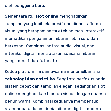
oleh pengguna baru.
Sementara itu,
slot online
menghadirkan
tampilan yang lebih ekspresif dan dinamis. Tema
visual yang beragam serta efek animasi interaktif
menjadikan pengalaman hiburan lebih seru dan
berkesan. Kombinasi antara audio, visual, dan
interaksi digital menciptakan suasana hiburan
yang imersif dan futuristik.
Kedua platform ini sama-sama menonjolkan sisi
teknologi dan estetika
. Sengtoto berfokus pada
sistem cepat dan tampilan elegan, sedangkan slot
online menghadirkan hiburan visual dengan nuansa
penuh warna. Kombinasi keduanya membentuk
standar baru dalam dunia hiburan digital modern.