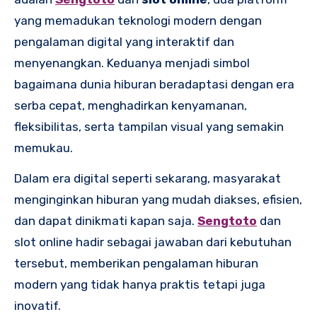
yang memadukan teknologi modern dengan
pengalaman digital yang interaktif dan
menyenangkan. Keduanya menjadi simbol
bagaimana dunia hiburan beradaptasi dengan era
serba cepat, menghadirkan kenyamanan,
fleksibilitas, serta tampilan visual yang semakin
memukau.
Dalam era digital seperti sekarang, masyarakat
menginginkan hiburan yang mudah diakses, efisien,
dan dapat dinikmati kapan saja.
Sengtoto
dan
slot online hadir sebagai jawaban dari kebutuhan
tersebut, memberikan pengalaman hiburan
modern yang tidak hanya praktis tetapi juga
inovatif.