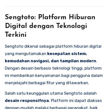
Sengtoto: Platform Hiburan
Digital dengan Teknologi
Terkini
Sengtoto dikenal sebagai platform hiburan digital
yang mengutamakan
kecepatan sistem,
kemudahan navigasi, dan tampilan modern
.
Dengan desain berbasis teknologi tinggi, platform
ini memberikan kenyamanan bagi pengguna dalam
menjelajahi berbagai fitur yang ditawarkan.
Salah satu keunggulan utama Sengtoto adalah
desain responsifnya
. Platform ini dapat diakses
dengan mudah melalui berbagai perangkat, baik