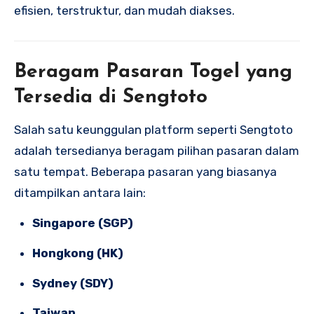
efisien, terstruktur, dan mudah diakses.
Beragam Pasaran Togel yang
Tersedia di Sengtoto
Salah satu keunggulan platform seperti Sengtoto
adalah tersedianya beragam pilihan pasaran dalam
satu tempat. Beberapa pasaran yang biasanya
ditampilkan antara lain:
Singapore (SGP)
Hongkong (HK)
Sydney (SDY)
Taiwan