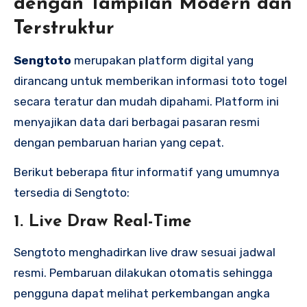
dengan Tampilan Modern dan
Terstruktur
Sengtoto
merupakan platform digital yang
dirancang untuk memberikan informasi toto togel
secara teratur dan mudah dipahami. Platform ini
menyajikan data dari berbagai pasaran resmi
dengan pembaruan harian yang cepat.
Berikut beberapa fitur informatif yang umumnya
tersedia di Sengtoto:
1. Live Draw Real-Time
Sengtoto menghadirkan live draw sesuai jadwal
resmi. Pembaruan dilakukan otomatis sehingga
pengguna dapat melihat perkembangan angka