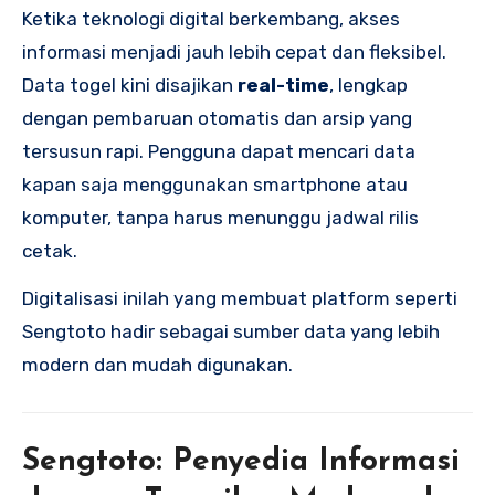
Ketika teknologi digital berkembang, akses
informasi menjadi jauh lebih cepat dan fleksibel.
Data togel kini disajikan
real-time
, lengkap
dengan pembaruan otomatis dan arsip yang
tersusun rapi. Pengguna dapat mencari data
kapan saja menggunakan smartphone atau
komputer, tanpa harus menunggu jadwal rilis
cetak.
Digitalisasi inilah yang membuat platform seperti
Sengtoto hadir sebagai sumber data yang lebih
modern dan mudah digunakan.
Sengtoto: Penyedia Informasi