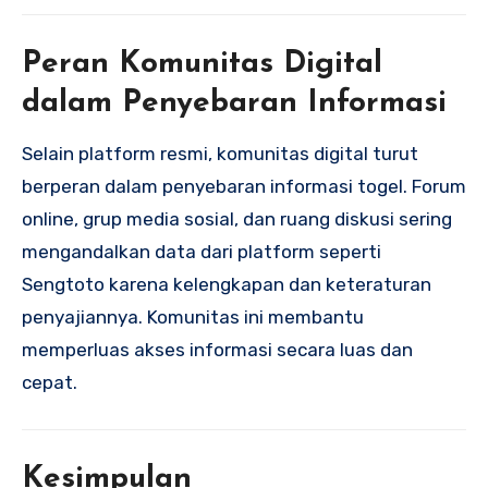
Peran Komunitas Digital
dalam Penyebaran Informasi
Selain platform resmi, komunitas digital turut
berperan dalam penyebaran informasi togel. Forum
online, grup media sosial, dan ruang diskusi sering
mengandalkan data dari platform seperti
Sengtoto karena kelengkapan dan keteraturan
penyajiannya. Komunitas ini membantu
memperluas akses informasi secara luas dan
cepat.
Kesimpulan