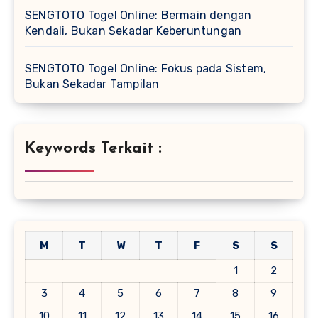
SENGTOTO Togel Online: Bermain dengan
Kendali, Bukan Sekadar Keberuntungan
SENGTOTO Togel Online: Fokus pada Sistem,
Bukan Sekadar Tampilan
Keywords Terkait :
M
T
W
T
F
S
S
1
2
3
4
5
6
7
8
9
10
11
12
13
14
15
16