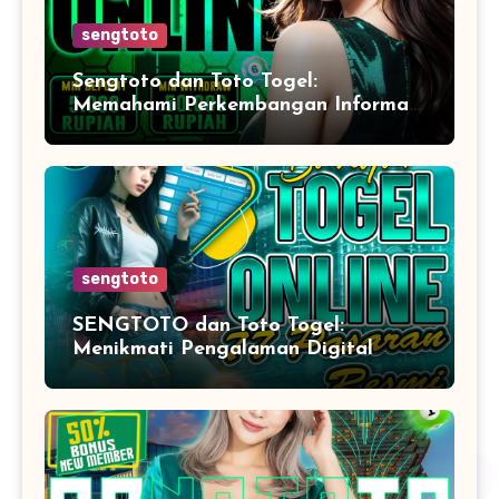
sengtoto
Sengtoto dan Toto Togel:
Memahami Perkembangan Informasi
Permainan Angka di Era Digital
sengtoto
SENGTOTO dan Toto Togel:
Menikmati Pengalaman Digital
dengan Layanan Modern dan Akses
yang Mudah