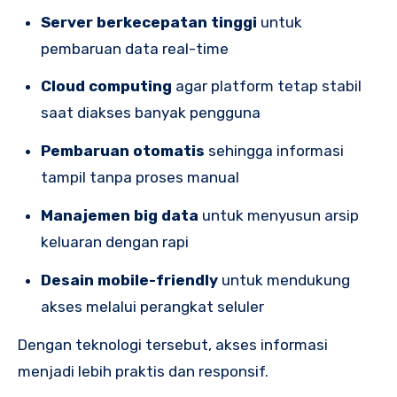
Server berkecepatan tinggi
untuk
pembaruan data real-time
Cloud computing
agar platform tetap stabil
saat diakses banyak pengguna
Pembaruan otomatis
sehingga informasi
tampil tanpa proses manual
Manajemen big data
untuk menyusun arsip
keluaran dengan rapi
Desain mobile-friendly
untuk mendukung
akses melalui perangkat seluler
Dengan teknologi tersebut, akses informasi
menjadi lebih praktis dan responsif.