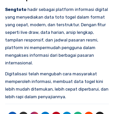
Sengtoto
hadir sebagai platform informasi digital
yang menyediakan data toto togel dalam format
yang cepat, modern, dan terstruktur. Dengan fitur
seperti live draw, data harian, arsip lengkap,
tampilan responsif, dan jadwal pasaran resmi,
platform ini mempermudah pengguna dalam
mengakses informasi dari berbagai pasaran
internasional.
Digitalisasi telah mengubah cara masyarakat
memperoleh informasi, membuat data togel kini
lebih mudah ditemukan, lebih cepat diperbarui, dan
lebih rapi dalam penyajiannya.