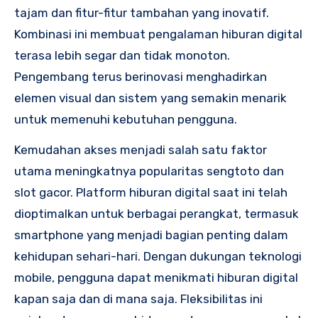
tajam dan fitur-fitur tambahan yang inovatif.
Kombinasi ini membuat pengalaman hiburan digital
terasa lebih segar dan tidak monoton.
Pengembang terus berinovasi menghadirkan
elemen visual dan sistem yang semakin menarik
untuk memenuhi kebutuhan pengguna.
Kemudahan akses menjadi salah satu faktor
utama meningkatnya popularitas sengtoto dan
slot gacor. Platform hiburan digital saat ini telah
dioptimalkan untuk berbagai perangkat, termasuk
smartphone yang menjadi bagian penting dalam
kehidupan sehari-hari. Dengan dukungan teknologi
mobile, pengguna dapat menikmati hiburan digital
kapan saja dan di mana saja. Fleksibilitas ini