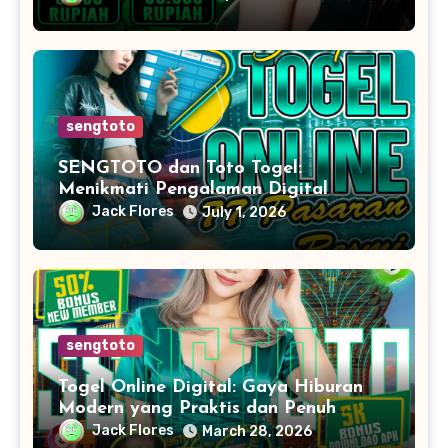
sengtoto
SENGTOTO dan Toto Togel:
Menikmati Pengalaman Digital
dengan Layanan Modern dan Akses
Jack Flores
July 1, 2026
yang Mudah
sengtoto
Togel Online Digital: Gaya Hiburan
Modern yang Praktis dan Penuh
Inovasi
Jack Flores
March 28, 2026