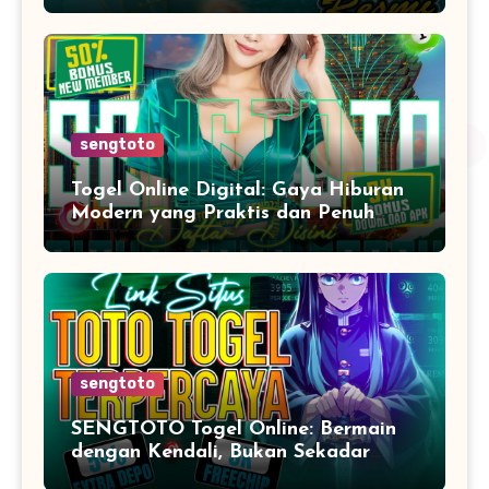
yang Mudah
sengtoto
Togel Online Digital: Gaya Hiburan
Modern yang Praktis dan Penuh
Inovasi
sengtoto
SENGTOTO Togel Online: Bermain
dengan Kendali, Bukan Sekadar
Keberuntungan