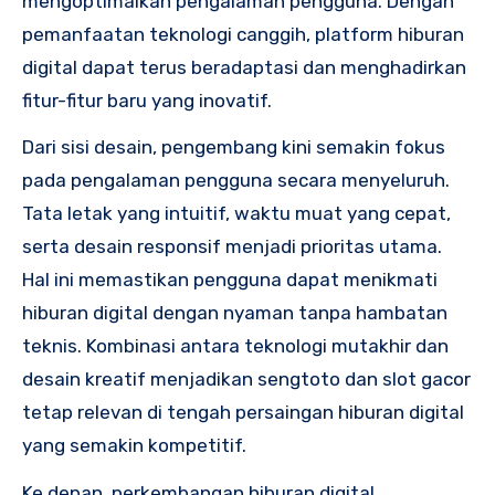
mengoptimalkan pengalaman pengguna. Dengan
pemanfaatan teknologi canggih, platform hiburan
digital dapat terus beradaptasi dan menghadirkan
fitur-fitur baru yang inovatif.
Dari sisi desain, pengembang kini semakin fokus
pada pengalaman pengguna secara menyeluruh.
Tata letak yang intuitif, waktu muat yang cepat,
serta desain responsif menjadi prioritas utama.
Hal ini memastikan pengguna dapat menikmati
hiburan digital dengan nyaman tanpa hambatan
teknis. Kombinasi antara teknologi mutakhir dan
desain kreatif menjadikan sengtoto dan slot gacor
tetap relevan di tengah persaingan hiburan digital
yang semakin kompetitif.
Ke depan, perkembangan hiburan digital