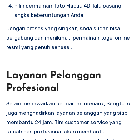
Pilih permainan Toto Macau 4D, lalu pasang
angka keberuntungan Anda.
Dengan proses yang singkat, Anda sudah bisa
bergabung dan menikmati permainan togel online
resmi yang penuh sensasi.
Layanan Pelanggan
Profesional
Selain menawarkan permainan menarik, Sengtoto
juga menghadirkan layanan pelanggan yang siap
membantu 24 jam. Tim customer service yang
ramah dan profesional akan membantu