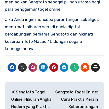
menjadikan Sengtoto sebagai pilihan utama bagi
para penggemar togel online.
Jika Anda ingin mencoba peruntungan sekaligus
menikmati hiburan seru di dunia digital,
bergabunglah bersama Sengtoto dan nikmati
keseruan Toto Macau 4D dengan segala
keunggulannya.
Post
Sengtoto Togel
Sengtoto Togel Online:
navigation
Online: Hiburan Angka
Cara Praktis Meraih
Modern yang Praktis
Keberuntungan