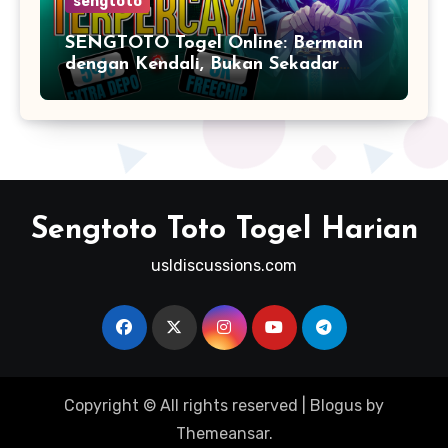
sengtoto
SENGTOTO Togel Online: Bermain
dengan Kendali, Bukan Sekadar
Keberuntungan
Sengtoto Toto Togel Harian
usldiscussions.com
Copyright © All rights reserved
|
Blogus
by
Themeansar
.