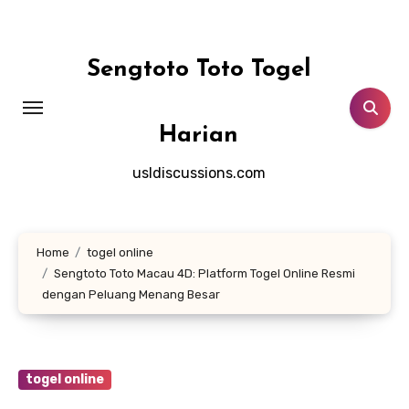
Skip
to
content
Sengtoto Toto Togel
Harian
usldiscussions.com
Home
togel online
Sengtoto Toto Macau 4D: Platform Togel Online Resmi
dengan Peluang Menang Besar
togel online