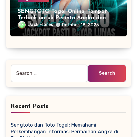
SENGTOTO Togel Online, Tempat
Terbaik untuk Pecinta Angka dan
Keberuntungan
Jack Flores
October 18, 2025
Search
for:
Recent Posts
Sengtoto dan Toto Togel: Memahami
Perkembangan Informasi Permainan Angka di