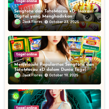
togel online
Sengtoto dan TotoMacau 4D: Inovasi
Digital yang Menghadirkan
Pengalaman Modern dan Efisien
Jack Flores
October 23, 2025
togel online
Menjelajahi Popularitas Sengtoto dan
TotoMacau 4D dalam Dunia Togel
Online
Jack Flores
October 19, 2025
togel online