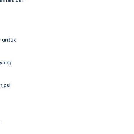
 aman, dan
r untuk
 yang
ripsi
n