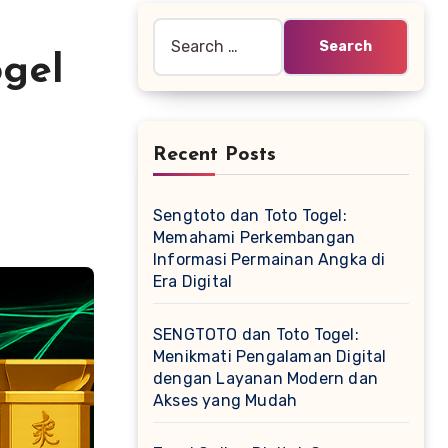
Search
for:
ogel
Recent Posts
Sengtoto dan Toto Togel:
Memahami Perkembangan
Informasi Permainan Angka di
Era Digital
SENGTOTO dan Toto Togel:
Menikmati Pengalaman Digital
dengan Layanan Modern dan
Akses yang Mudah