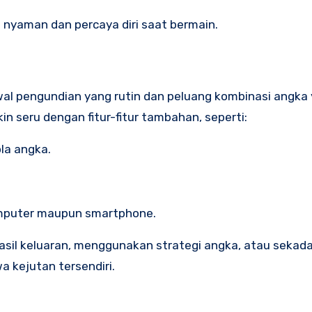
nyaman dan percaya diri saat bermain.
wal pengundian yang rutin dan peluang kombinasi angka
 seru dengan fitur-fitur tambahan, seperti:
la angka.
komputer maupun smartphone.
il keluaran, menggunakan strategi angka, atau sekada
 kejutan tersendiri.