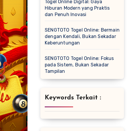
Togel Online Digital: Gaya
Hiburan Modern yang Praktis
dan Penuh Inovasi
SENGTOTO Togel Online: Bermain
dengan Kendali, Bukan Sekadar
Keberuntungan
SENGTOTO Togel Online: Fokus
pada Sistem, Bukan Sekadar
Tampilan
Keywords Terkait :