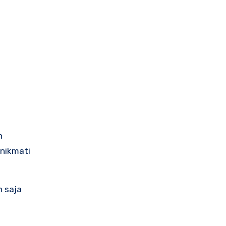
n
enikmati
n saja