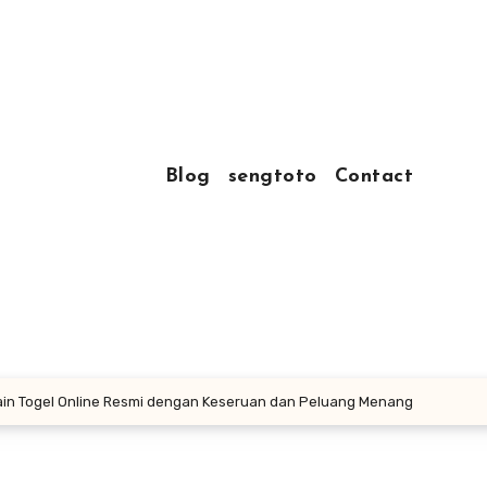
Blog
sengtoto
Contact
ain Togel Online Resmi dengan Keseruan dan Peluang Menang