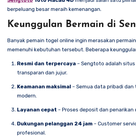
Sengtoto
Toto Macau 4D
menjadi salah satu pilih
berpeluang besar meraih kemenangan.
Keunggulan Bermain di Sen
Banyak pemain togel online ingin merasakan permai
memenuhi kebutuhan tersebut. Beberapa keunggulan
Resmi dan terpercaya
– Sengtoto adalah situs 
transparan dan jujur.
Keamanan maksimal
– Semua data pribadi dan t
modern.
Layanan cepat
– Proses deposit dan penarikan
Dukungan pelanggan 24 jam
– Customer servi
profesional.