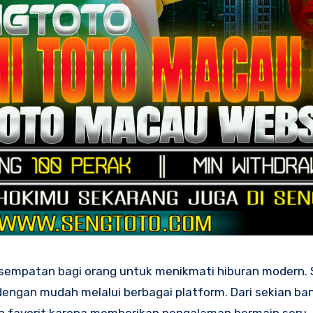
mpatan bagi orang untuk menikmati hiburan modern. 
s dengan mudah melalui berbagai platform. Dari sekian ban