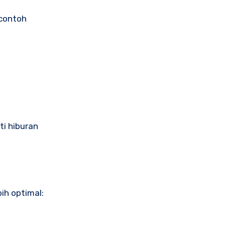
 contoh
i hiburan
ih optimal: