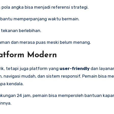
s pola angka bisa menjadi referensi strategi.
bantu memperpanjang waktu bermain.
 tekanan berlebihan.
nyaman dan merasa puas meski belum menang.
latform Modern
k, tetapi juga platform yang
user-friendly
dan layana
an, navigasi mudah, dan sistem responsif. Pemain bisa m
pa kendala.
dukungan 24 jam, pemain bisa memperoleh bantuan kapa
innya.