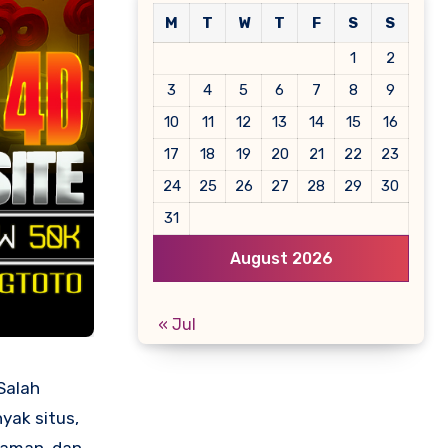
M
T
W
T
F
S
S
1
2
3
4
5
6
7
8
9
10
11
12
13
14
15
16
17
18
19
20
21
22
23
24
25
26
27
28
29
30
31
August 2026
« Jul
Salah
yak situs,