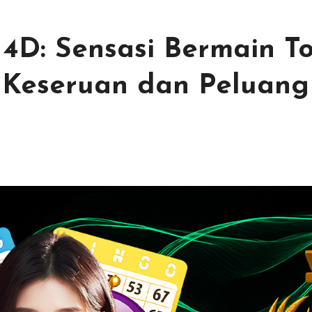
4D: Sensasi Bermain T
 Keseruan dan Peluang