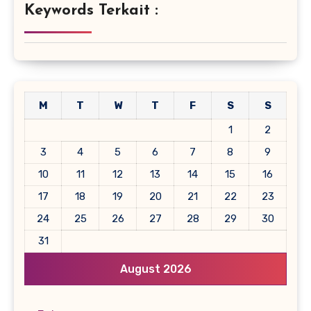
Keywords Terkait :
M
T
W
T
F
S
S
1
2
3
4
5
6
7
8
9
10
11
12
13
14
15
16
17
18
19
20
21
22
23
24
25
26
27
28
29
30
31
August 2026