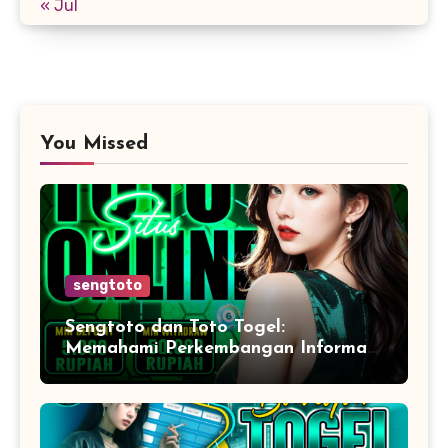
« Jul
You Missed
sengtoto
Sengtoto dan Toto Togel:
Memahami Perkembangan Informasi
Permainan Angka di Era Digital