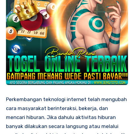
Perkembangan teknologi internet telah mengubah
cara masyarakat berinteraksi, bekerja, dan
mencari hiburan. Jika dahulu aktivitas hiburan
banyak dilakukan secara langsung atau melalui