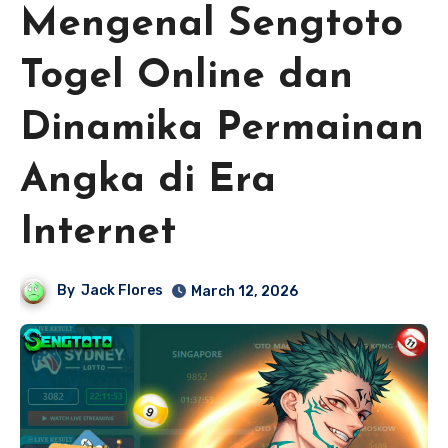
Mengenal Sengtoto
Togel Online dan
Dinamika Permainan
Angka di Era
Internet
By
Jack Flores
March 12, 2026