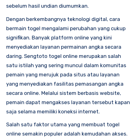
sebelum hasil undian diumumkan.
Dengan berkembangnya teknologi digital, cara
bermain togel mengalami perubahan yang cukup
signifikan. Banyak platform online yang kini
menyediakan layanan permainan angka secara
daring. Sengtoto togel online merupakan salah
satu istilah yang sering muncul dalam komunitas
pemain yang merujuk pada situs atau layanan
yang menyediakan fasilitas pemasangan angka
secara online. Melalui sistem berbasis website,
pemain dapat mengakses layanan tersebut kapan
saja selama memiliki koneksi internet.
Salah satu faktor utama yang membuat togel
online semakin populer adalah kemudahan akses.