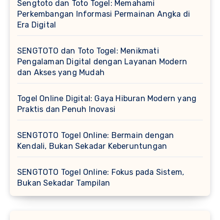
Sengtoto dan Toto Togel: Memahami
Perkembangan Informasi Permainan Angka di
Era Digital
SENGTOTO dan Toto Togel: Menikmati
Pengalaman Digital dengan Layanan Modern
dan Akses yang Mudah
Togel Online Digital: Gaya Hiburan Modern yang
Praktis dan Penuh Inovasi
SENGTOTO Togel Online: Bermain dengan
Kendali, Bukan Sekadar Keberuntungan
SENGTOTO Togel Online: Fokus pada Sistem,
Bukan Sekadar Tampilan