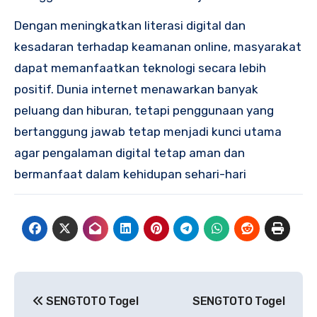
Dengan meningkatkan literasi digital dan
kesadaran terhadap keamanan online, masyarakat
dapat memanfaatkan teknologi secara lebih
positif. Dunia internet menawarkan banyak
peluang dan hiburan, tetapi penggunaan yang
bertanggung jawab tetap menjadi kunci utama
agar pengalaman digital tetap aman dan
bermanfaat dalam kehidupan sehari-hari
Post
SENGTOTO Togel
SENGTOTO Togel
navigation