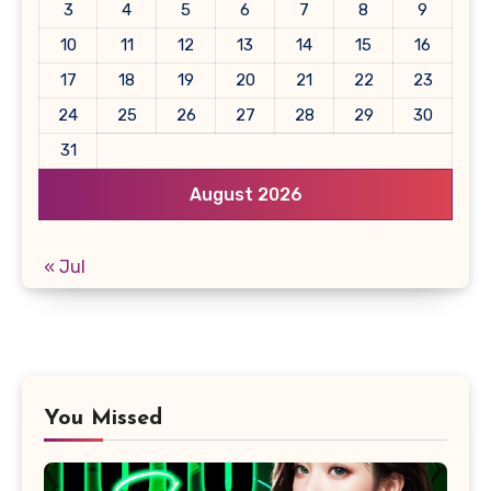
3
4
5
6
7
8
9
10
11
12
13
14
15
16
17
18
19
20
21
22
23
24
25
26
27
28
29
30
31
August 2026
« Jul
You Missed