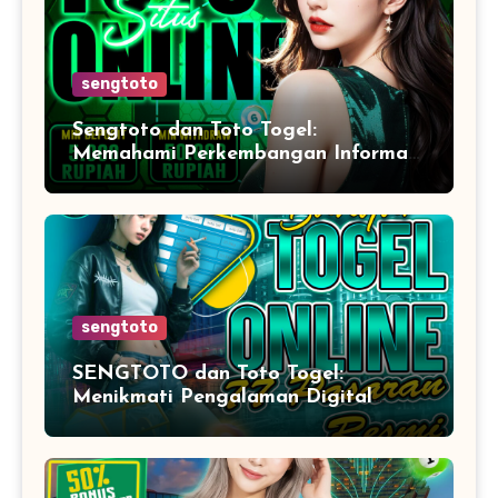
sengtoto
Sengtoto dan Toto Togel:
Memahami Perkembangan Informasi
Permainan Angka di Era Digital
sengtoto
SENGTOTO dan Toto Togel:
Menikmati Pengalaman Digital
dengan Layanan Modern dan Akses
yang Mudah