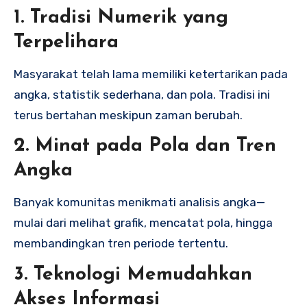
1. Tradisi Numerik yang
Terpelihara
Masyarakat telah lama memiliki ketertarikan pada
angka, statistik sederhana, dan pola. Tradisi ini
terus bertahan meskipun zaman berubah.
2. Minat pada Pola dan Tren
Angka
Banyak komunitas menikmati analisis angka—
mulai dari melihat grafik, mencatat pola, hingga
membandingkan tren periode tertentu.
3. Teknologi Memudahkan
Akses Informasi