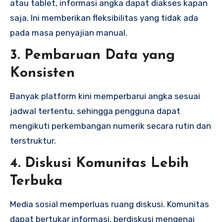
atau tablet, informasi angka dapat diakses kapan
saja. Ini memberikan fleksibilitas yang tidak ada
pada masa penyajian manual.
3. Pembaruan Data yang
Konsisten
Banyak platform kini memperbarui angka sesuai
jadwal tertentu, sehingga pengguna dapat
mengikuti perkembangan numerik secara rutin dan
terstruktur.
4. Diskusi Komunitas Lebih
Terbuka
Media sosial memperluas ruang diskusi. Komunitas
dapat bertukar informasi, berdiskusi mengenai