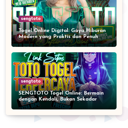
sengtoto
Togel Online Digital: Gaya Hiburan
Modern yang Praktis dan Penuh
Inovasi
sengtoto
SENGTOTO Togel Online: Bermain
dengan Kendali, Bukan Sekadar
Keberuntungan