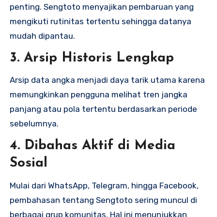
penting. Sengtoto menyajikan pembaruan yang
mengikuti rutinitas tertentu sehingga datanya
mudah dipantau.
3. Arsip Historis Lengkap
Arsip data angka menjadi daya tarik utama karena
memungkinkan pengguna melihat tren jangka
panjang atau pola tertentu berdasarkan periode
sebelumnya.
4. Dibahas Aktif di Media
Sosial
Mulai dari WhatsApp, Telegram, hingga Facebook,
pembahasan tentang Sengtoto sering muncul di
berbagai grup komunitas. Hal ini menunjukkan