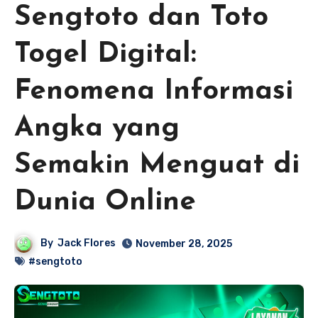
Sengtoto dan Toto
Togel Digital:
Fenomena Informasi
Angka yang
Semakin Menguat di
Dunia Online
By
Jack Flores
November 28, 2025
#sengtoto