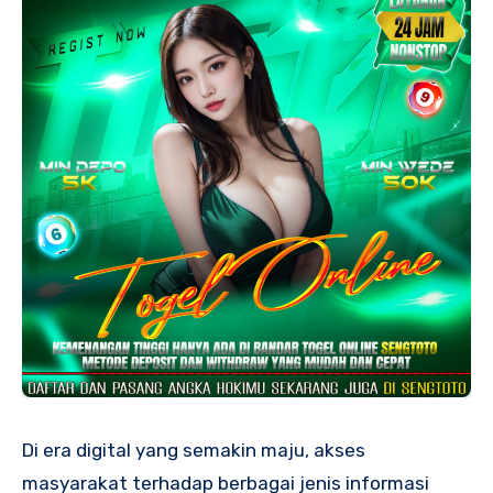
Di era digital yang semakin maju, akses
masyarakat terhadap berbagai jenis informasi