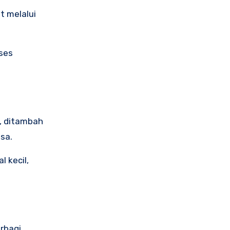
t melalui
ses
, ditambah
sa.
 kecil,
rbagi