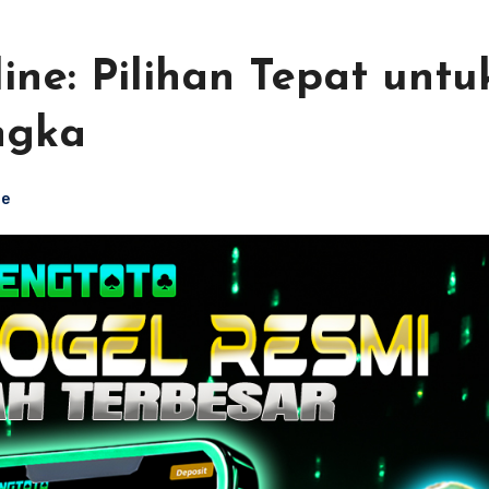
e: Pilihan Tepat untu
ngka
ne