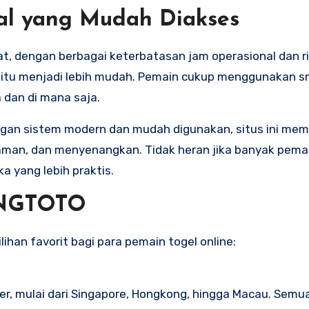
tal yang Mudah Diakses
at, dengan berbagai keterbatasan jam operasional dan ri
ua itu menjadi lebih mudah. Pemain cukup menggunakan 
 dan di mana saja.
gan sistem modern dan mudah digunakan, situs ini me
man, dan menyenangkan. Tidak heran jika banyak pemain
 yang lebih praktis.
ENGTOTO
an favorit bagi para pemain togel online:
 mulai dari Singapore, Hongkong, hingga Macau. Semua