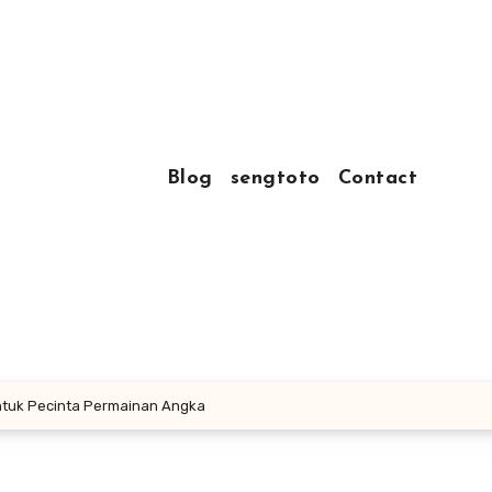
Blog
sengtoto
Contact
untuk Pecinta Permainan Angka