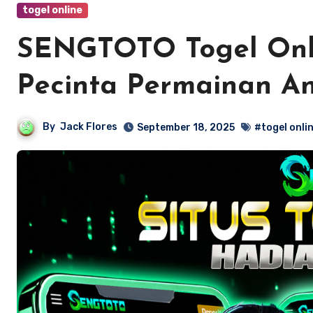
togel online
SENGTOTO Togel Onlin
Pecinta Permainan A
By
Jack Flores
September 18, 2025
#togel onli