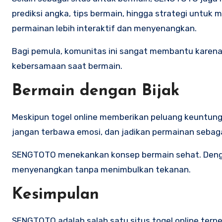
prediksi angka, tips bermain, hingga strategi untu
permainan lebih interaktif dan menyenangkan.
Bagi pemula, komunitas ini sangat membantu karena
kebersamaan saat bermain.
Bermain dengan Bijak
Meskipun togel online memberikan peluang keuntunga
jangan terbawa emosi, dan jadikan permainan sebaga
SENGTOTO menekankan konsep bermain sehat. Dengan
menyenangkan tanpa menimbulkan tekanan.
Kesimpulan
SENGTOTO adalah salah satu situs togel online te