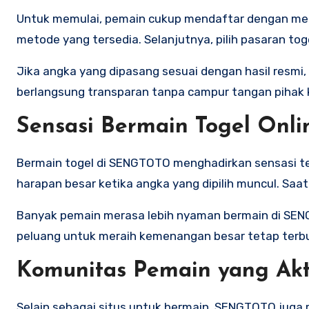
Untuk memulai, pemain cukup mendaftar dengan mengi
metode yang tersedia. Selanjutnya, pilih pasaran tog
Jika angka yang dipasang sesuai dengan hasil resm
berlangsung transparan tanpa campur tangan pihak 
Sensasi Bermain Togel Onli
Bermain togel di SENGTOTO menghadirkan sensasi ter
harapan besar ketika angka yang dipilih muncul. Saat
Banyak pemain merasa lebih nyaman bermain di SENG
peluang untuk meraih kemenangan besar tetap terb
Komunitas Pemain yang Akt
Selain sebagai situs untuk bermain, SENGTOTO juga 