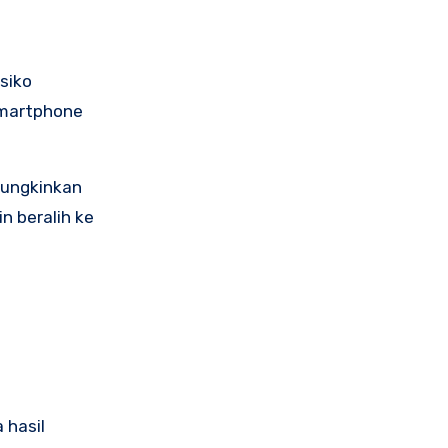
siko
smartphone
mungkinkan
 beralih ke
 hasil