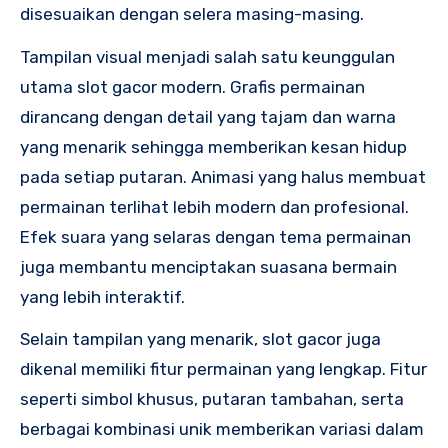
disesuaikan dengan selera masing-masing.
Tampilan visual menjadi salah satu keunggulan
utama slot gacor modern. Grafis permainan
dirancang dengan detail yang tajam dan warna
yang menarik sehingga memberikan kesan hidup
pada setiap putaran. Animasi yang halus membuat
permainan terlihat lebih modern dan profesional.
Efek suara yang selaras dengan tema permainan
juga membantu menciptakan suasana bermain
yang lebih interaktif.
Selain tampilan yang menarik, slot gacor juga
dikenal memiliki fitur permainan yang lengkap. Fitur
seperti simbol khusus, putaran tambahan, serta
berbagai kombinasi unik memberikan variasi dalam