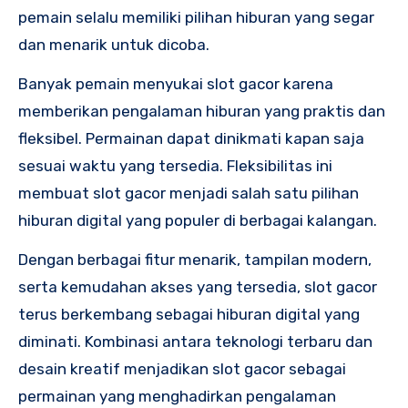
pemain selalu memiliki pilihan hiburan yang segar
dan menarik untuk dicoba.
Banyak pemain menyukai slot gacor karena
memberikan pengalaman hiburan yang praktis dan
fleksibel. Permainan dapat dinikmati kapan saja
sesuai waktu yang tersedia. Fleksibilitas ini
membuat slot gacor menjadi salah satu pilihan
hiburan digital yang populer di berbagai kalangan.
Dengan berbagai fitur menarik, tampilan modern,
serta kemudahan akses yang tersedia, slot gacor
terus berkembang sebagai hiburan digital yang
diminati. Kombinasi antara teknologi terbaru dan
desain kreatif menjadikan slot gacor sebagai
permainan yang menghadirkan pengalaman