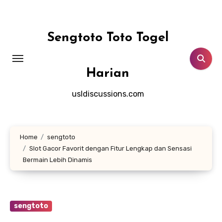
Skip
to
content
Sengtoto Toto Togel
Harian
usldiscussions.com
Home
sengtoto
Slot Gacor Favorit dengan Fitur Lengkap dan Sensasi
Bermain Lebih Dinamis
sengtoto