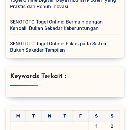
Togel Online Digital: Gaya Hiburan Modern yang
Praktis dan Penuh Inovasi
SENGTOTO Togel Online: Bermain dengan
Kendali, Bukan Sekadar Keberuntungan
SENGTOTO Togel Online: Fokus pada Sistem,
Bukan Sekadar Tampilan
Keywords Terkait :
M
T
W
T
F
S
S
1
2