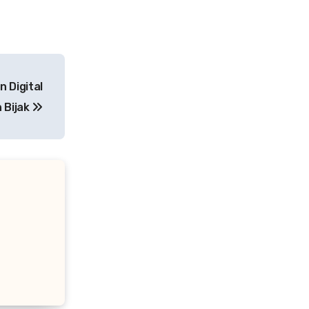
 Digital
 Bijak