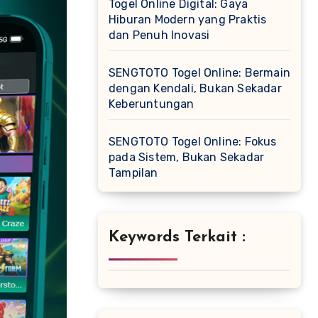
Togel Online Digital: Gaya
Hiburan Modern yang Praktis
dan Penuh Inovasi
SENGTOTO Togel Online: Bermain
dengan Kendali, Bukan Sekadar
Keberuntungan
SENGTOTO Togel Online: Fokus
pada Sistem, Bukan Sekadar
Tampilan
Keywords Terkait :