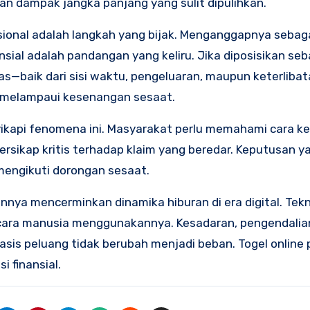
n dampak jangka panjang yang sulit dipulihkan.
sional adalah langkah yang bijak. Menganggapnya sebag
nsial adalah pandangan yang keliru. Jika diposisikan seb
s—baik dari sisi waktu, pengeluaran, maupun keterliba
dak melampaui kesenangan sesaat.
ikapi fenomena ini. Masyarakat perlu memahami cara ke
ersikap kritis terhadap klaim yang beredar. Keputusan y
 mengikuti dorongan sesaat.
innya mencerminkan dinamika hiburan di era digital. Tekn
ara manusia menggunakannya. Kesadaran, pengendalian 
sis peluang tidak berubah menjadi beban. Togel online 
 finansial.