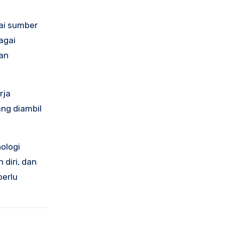
ai sumber
agai
tan
rja
ang diambil
ologi
diri, dan
perlu