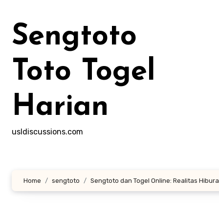
Skip
to
Sengtoto
content
Toto Togel
Harian
usldiscussions.com
Home
sengtoto
Sengtoto dan Togel Online: Realitas Hiburan