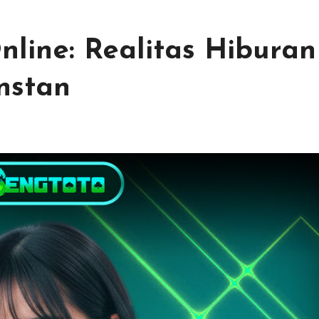
line: Realitas Hiburan
Instan