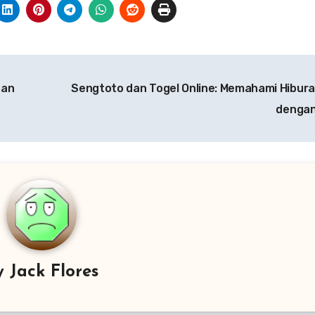
dan
Sengtoto dan Togel Online: Memahami Hiburan
dengan
y
Jack Flores