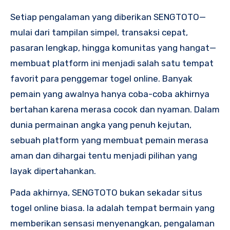
Setiap pengalaman yang diberikan SENGTOTO—
mulai dari tampilan simpel, transaksi cepat,
pasaran lengkap, hingga komunitas yang hangat—
membuat platform ini menjadi salah satu tempat
favorit para penggemar togel online. Banyak
pemain yang awalnya hanya coba-coba akhirnya
bertahan karena merasa cocok dan nyaman. Dalam
dunia permainan angka yang penuh kejutan,
sebuah platform yang membuat pemain merasa
aman dan dihargai tentu menjadi pilihan yang
layak dipertahankan.
Pada akhirnya, SENGTOTO bukan sekadar situs
togel online biasa. Ia adalah tempat bermain yang
memberikan sensasi menyenangkan, pengalaman