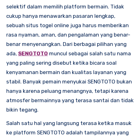
selektif dalam memilih platform bermain. Tidak
cukup hanya menawarkan pasaran lengkap,
sebuah situs togel online juga harus memberikan
rasa nyaman, aman, dan pengalaman yang benar-
benar menyenangkan. Dari berbagai pilihan yang
ada,
SENGTOTO
muncul sebagai salah satu nama
yang paling sering disebut ketika bicara soal
kenyamanan bermain dan kualitas layanan yang
stabil. Banyak pemain menyukai SENGTOTO bukan
hanya karena peluang menangnya, tetapi karena
atmosfer bermainnya yang terasa santai dan tidak
bikin tegang.
Salah satu hal yang langsung terasa ketika masuk
ke platform SENGTOTO adalah tampilannya yang