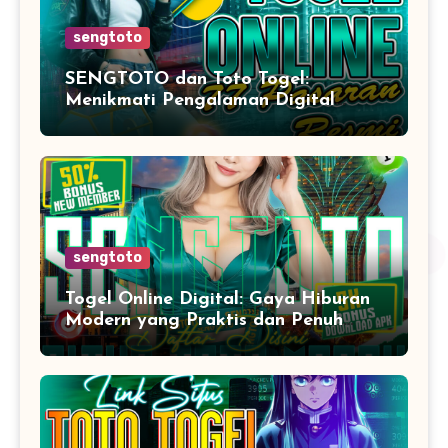
sengtoto
SENGTOTO dan Toto Togel:
Menikmati Pengalaman Digital
dengan Layanan Modern dan Akses
yang Mudah
sengtoto
Togel Online Digital: Gaya Hiburan
Modern yang Praktis dan Penuh
Inovasi