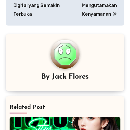
Digital yang Semakin
Mengutamakan
Terbuka
Kenyamanan
By
Jack Flores
Related Post