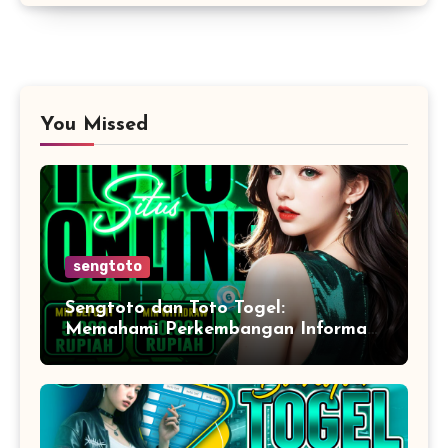
You Missed
sengtoto
Sengtoto dan Toto Togel:
Memahami Perkembangan Informasi
Permainan Angka di Era Digital