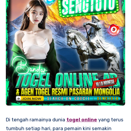
Di tengah ramainya dunia
togel online
yang terus
tumbuh setiap hari, para pemain kini semakin