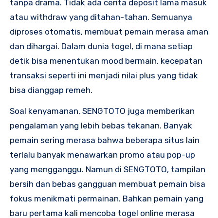
tanpa drama. Tidak ada cerita deposit lama masuk
atau withdraw yang ditahan-tahan. Semuanya
diproses otomatis, membuat pemain merasa aman
dan dihargai. Dalam dunia togel, di mana setiap
detik bisa menentukan mood bermain, kecepatan
transaksi seperti ini menjadi nilai plus yang tidak
bisa dianggap remeh.
Soal kenyamanan, SENGTOTO juga memberikan
pengalaman yang lebih bebas tekanan. Banyak
pemain sering merasa bahwa beberapa situs lain
terlalu banyak menawarkan promo atau pop-up
yang mengganggu. Namun di SENGTOTO, tampilan
bersih dan bebas gangguan membuat pemain bisa
fokus menikmati permainan. Bahkan pemain yang
baru pertama kali mencoba togel online merasa