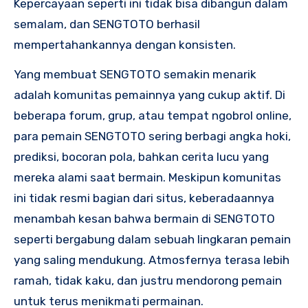
Kepercayaan seperti ini tidak bisa dibangun dalam
semalam, dan SENGTOTO berhasil
mempertahankannya dengan konsisten.
Yang membuat SENGTOTO semakin menarik
adalah komunitas pemainnya yang cukup aktif. Di
beberapa forum, grup, atau tempat ngobrol online,
para pemain SENGTOTO sering berbagi angka hoki,
prediksi, bocoran pola, bahkan cerita lucu yang
mereka alami saat bermain. Meskipun komunitas
ini tidak resmi bagian dari situs, keberadaannya
menambah kesan bahwa bermain di SENGTOTO
seperti bergabung dalam sebuah lingkaran pemain
yang saling mendukung. Atmosfernya terasa lebih
ramah, tidak kaku, dan justru mendorong pemain
untuk terus menikmati permainan.