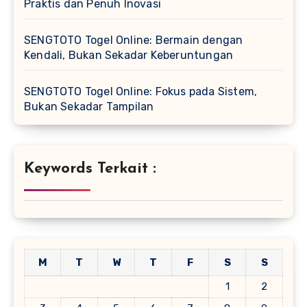
Praktis dan Penuh Inovasi
SENGTOTO Togel Online: Bermain dengan
Kendali, Bukan Sekadar Keberuntungan
SENGTOTO Togel Online: Fokus pada Sistem,
Bukan Sekadar Tampilan
Keywords Terkait :
M
T
W
T
F
S
S
1
2