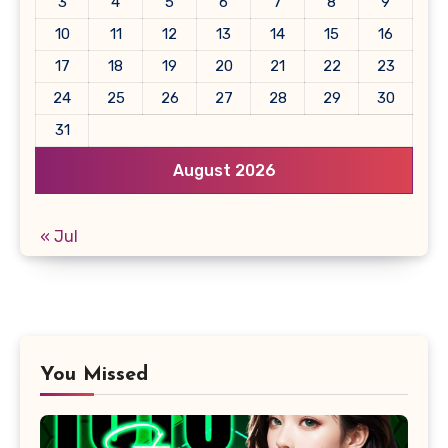
3
4
5
6
7
8
9
10
11
12
13
14
15
16
17
18
19
20
21
22
23
24
25
26
27
28
29
30
31
August 2026
« Jul
You Missed