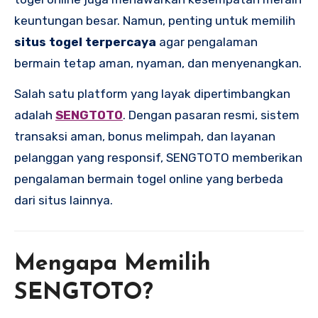
keuntungan besar. Namun, penting untuk memilih
situs togel terpercaya
agar pengalaman
bermain tetap aman, nyaman, dan menyenangkan.
Salah satu platform yang layak dipertimbangkan
adalah
SENGTOTO
. Dengan pasaran resmi, sistem
transaksi aman, bonus melimpah, dan layanan
pelanggan yang responsif, SENGTOTO memberikan
pengalaman bermain togel online yang berbeda
dari situs lainnya.
Mengapa Memilih
SENGTOTO?