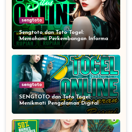
sengtoto
Sengtoto dan Toto Togel:
Memahami Perkembangan Informasi
Permainan Angka di Era Digital
sengtoto
SENGTOTO dan Toto Togel:
Menikmati Pengalaman Digital
dengan Layanan Modern dan Akses
yang Mudah