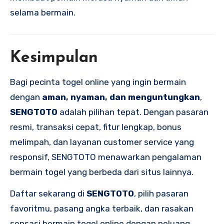
selama bermain.
Kesimpulan
Bagi pecinta togel online yang ingin bermain
dengan
aman, nyaman, dan menguntungkan
,
SENGTOTO
adalah pilihan tepat. Dengan pasaran
resmi, transaksi cepat, fitur lengkap, bonus
melimpah, dan layanan customer service yang
responsif, SENGTOTO menawarkan pengalaman
bermain togel yang berbeda dari situs lainnya.
Daftar sekarang di
SENGTOTO
, pilih pasaran
favoritmu, pasang angka terbaik, dan rasakan
sensasi bermain togel online dengan peluang