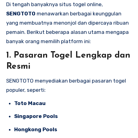
Di tengah banyaknya situs togel online,
SENGTOTO
menawarkan berbagai keunggulan
yang membuatnya menonjol dan dipercaya ribuan
pemain. Berikut beberapa alasan utama mengapa
banyak orang memilih platform ini:
1. Pasaran Togel Lengkap dan
Resmi
SENGTOTO menyediakan berbagai pasaran togel
populer, seperti:
Toto Macau
Singapore Pools
Hongkong Pools