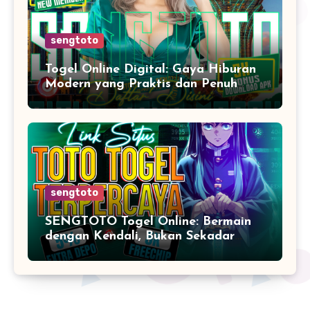
sengtoto
Togel Online Digital: Gaya Hiburan
Modern yang Praktis dan Penuh
Inovasi
sengtoto
SENGTOTO Togel Online: Bermain
dengan Kendali, Bukan Sekadar
Keberuntungan