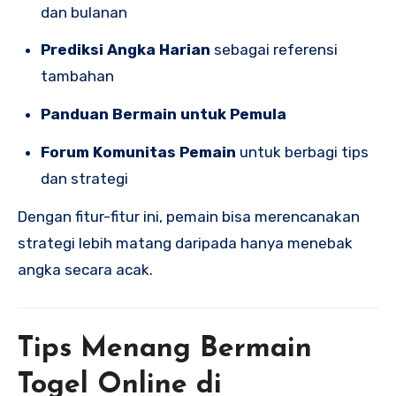
dan bulanan
Prediksi Angka Harian
sebagai referensi
tambahan
Panduan Bermain untuk Pemula
Forum Komunitas Pemain
untuk berbagi tips
dan strategi
Dengan fitur-fitur ini, pemain bisa merencanakan
strategi lebih matang daripada hanya menebak
angka secara acak.
Tips Menang Bermain
Togel Online di