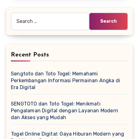
Search
for:
Recent Posts
Sengtoto dan Toto Togel: Memahami
Perkembangan Informasi Permainan Angka di
Era Digital
SENGTOTO dan Toto Togel: Menikmati
Pengalaman Digital dengan Layanan Modern
dan Akses yang Mudah
Togel Online Digital: Gaya Hiburan Modern yang