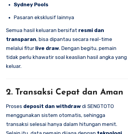
Sydney Pools
Pasaran eksklusif lainnya
Semua hasil keluaran bersifat
resmi dan
transparan
, bisa dipantau secara real-time
melalui fitur
live draw
. Dengan begitu, pemain
tidak perlu khawatir soal keaslian hasil angka yang
keluar.
2. Transaksi Cepat dan Aman
Proses
deposit dan withdraw
di SENGTOTO
menggunakan sistem otomatis, sehingga
transaksi selesai hanya dalam hitungan menit.
Selain itu, data pemain dijaga dengan
teknologi