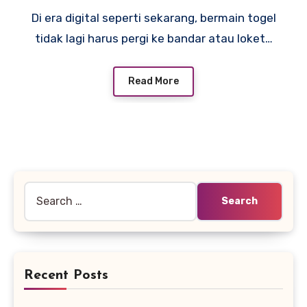
Di era digital seperti sekarang, bermain togel
tidak lagi harus pergi ke bandar atau loket…
Read More
Search
for:
Recent Posts