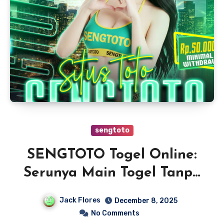
sengtoto
SENGTOTO Togel Online:
Serunya Main Togel Tanpa
Ribet
Jack Flores
December 8, 2025
No Comments