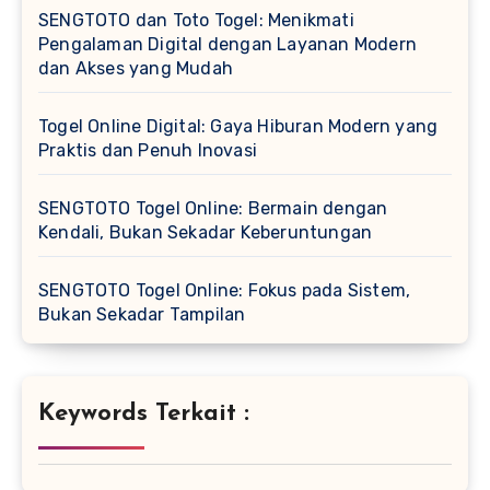
SENGTOTO dan Toto Togel: Menikmati
Pengalaman Digital dengan Layanan Modern
dan Akses yang Mudah
Togel Online Digital: Gaya Hiburan Modern yang
Praktis dan Penuh Inovasi
SENGTOTO Togel Online: Bermain dengan
Kendali, Bukan Sekadar Keberuntungan
SENGTOTO Togel Online: Fokus pada Sistem,
Bukan Sekadar Tampilan
Keywords Terkait :