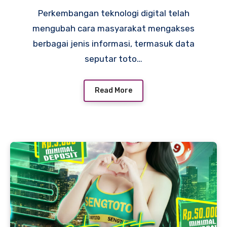
Perkembangan teknologi digital telah
mengubah cara masyarakat mengakses
berbagai jenis informasi, termasuk data
seputar toto…
Read More