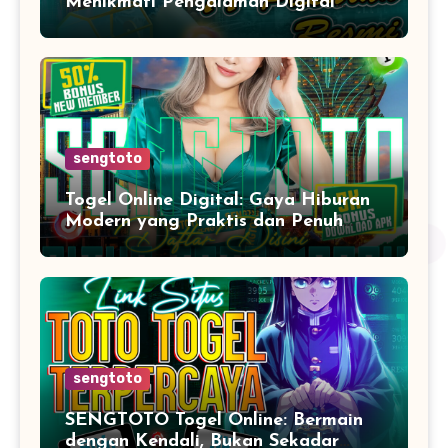
Menikmati Pengalaman Digital
dengan Layanan Modern dan Akses
yang Mudah
sengtoto
Togel Online Digital: Gaya Hiburan
Modern yang Praktis dan Penuh
Inovasi
sengtoto
SENGTOTO Togel Online: Bermain
dengan Kendali, Bukan Sekadar