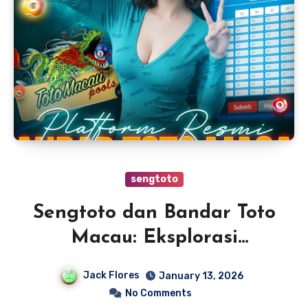
sengtoto
Sengtoto dan Bandar Toto
Macau: Eksplorasi
Informasi Angka dalam
Jack Flores
January 13, 2026
Platform Digital Masa Kini
No Comments