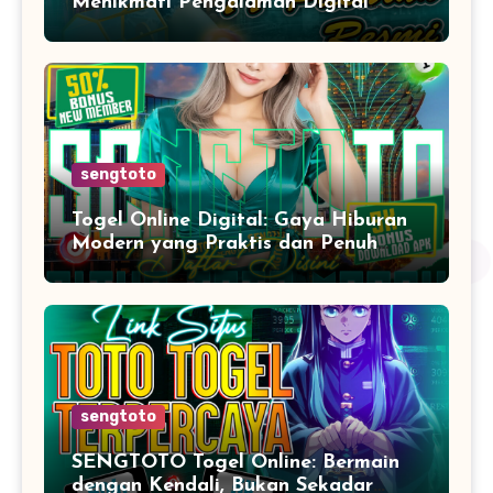
Menikmati Pengalaman Digital
dengan Layanan Modern dan Akses
yang Mudah
sengtoto
Togel Online Digital: Gaya Hiburan
Modern yang Praktis dan Penuh
Inovasi
sengtoto
SENGTOTO Togel Online: Bermain
dengan Kendali, Bukan Sekadar