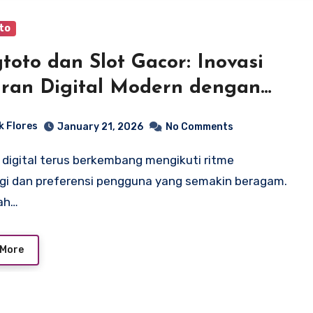
to
toto dan Slot Gacor: Inovasi
ran Digital Modern dengan
al Dinamis dan Sistem Andal
k Flores
January 21, 2026
No Comments
gi dan preferensi pengguna yang semakin beragam.
ah…
 More