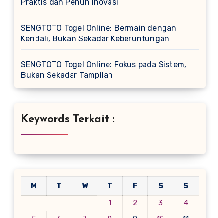
Praktis dan Penuh Inovasi
SENGTOTO Togel Online: Bermain dengan
Kendali, Bukan Sekadar Keberuntungan
SENGTOTO Togel Online: Fokus pada Sistem,
Bukan Sekadar Tampilan
Keywords Terkait :
M
T
W
T
F
S
S
1
2
3
4