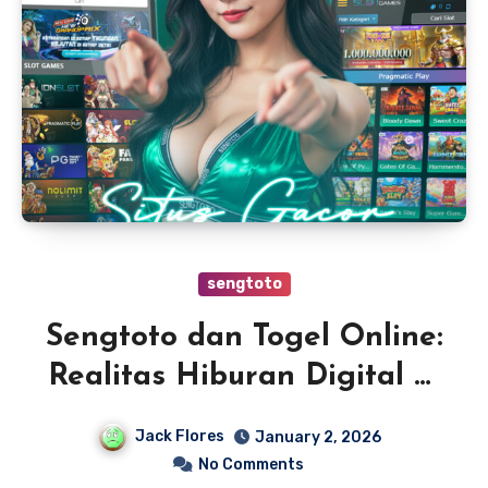
sengtoto
Sengtoto dan Togel Online:
Realitas Hiburan Digital di
Era Serba Instan
Jack Flores
January 2, 2026
No Comments