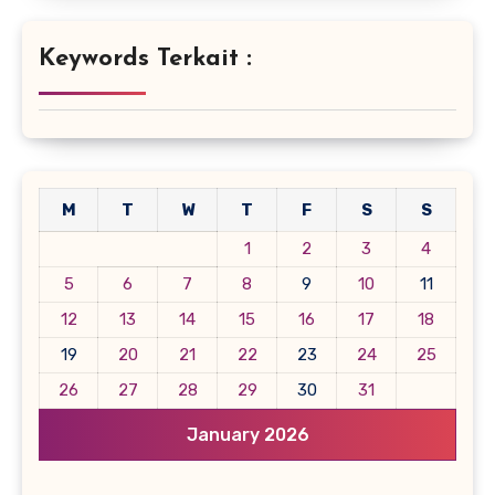
Keywords Terkait :
M
T
W
T
F
S
S
1
2
3
4
5
6
7
8
9
10
11
12
13
14
15
16
17
18
19
20
21
22
23
24
25
26
27
28
29
30
31
January 2026