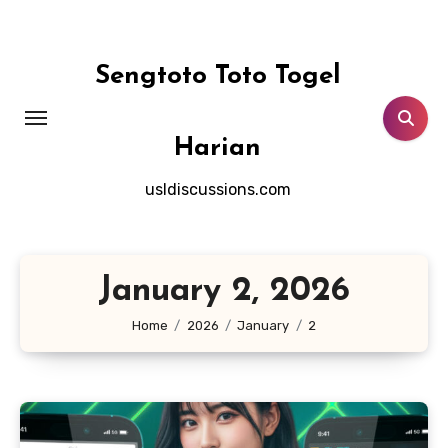
Skip
to
content
Sengtoto Toto Togel
Harian
usldiscussions.com
January 2, 2026
Home
2026
January
2