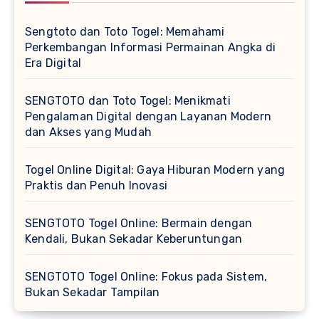
Sengtoto dan Toto Togel: Memahami
Perkembangan Informasi Permainan Angka di
Era Digital
SENGTOTO dan Toto Togel: Menikmati
Pengalaman Digital dengan Layanan Modern
dan Akses yang Mudah
Togel Online Digital: Gaya Hiburan Modern yang
Praktis dan Penuh Inovasi
SENGTOTO Togel Online: Bermain dengan
Kendali, Bukan Sekadar Keberuntungan
SENGTOTO Togel Online: Fokus pada Sistem,
Bukan Sekadar Tampilan