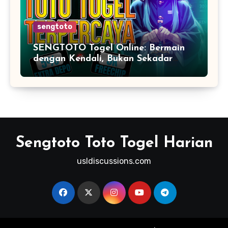
sengtoto
SENGTOTO Togel Online: Bermain
dengan Kendali, Bukan Sekadar
Keberuntungan
Sengtoto Toto Togel Harian
usldiscussions.com