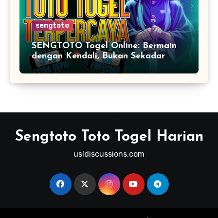
sengtoto
SENGTOTO Togel Online: Bermain
dengan Kendali, Bukan Sekadar
Keberuntungan
Sengtoto Toto Togel Harian
usldiscussions.com