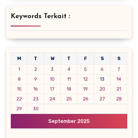
Keywords Terkait :
M
T
W
T
F
S
S
1
2
3
4
5
6
7
8
9
10
11
12
13
14
15
16
17
18
19
20
21
22
23
24
25
26
27
28
29
30
September 2025