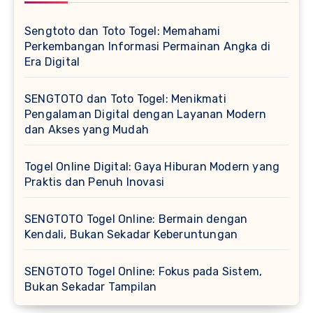
Sengtoto dan Toto Togel: Memahami
Perkembangan Informasi Permainan Angka di
Era Digital
SENGTOTO dan Toto Togel: Menikmati
Pengalaman Digital dengan Layanan Modern
dan Akses yang Mudah
Togel Online Digital: Gaya Hiburan Modern yang
Praktis dan Penuh Inovasi
SENGTOTO Togel Online: Bermain dengan
Kendali, Bukan Sekadar Keberuntungan
SENGTOTO Togel Online: Fokus pada Sistem,
Bukan Sekadar Tampilan